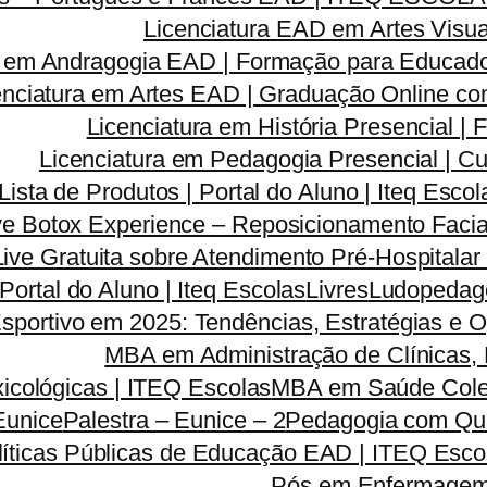
Licenciatura EAD em Artes Visua
a em Andragogia EAD | Formação para Educado
enciatura em Artes EAD | Graduação Online c
Licenciatura em História Presencial 
Licenciatura em Pedagogia Presencial | C
Lista de Produtos | Portal do Aluno | Iteq Escol
ve Botox Experience – Reposicionamento Facia
Live Gratuita sobre Atendimento Pré-Hospitala
 Portal do Aluno | Iteq Escolas
Livres
Ludopedago
sportivo em 2025: Tendências, Estratégias e 
MBA em Administração de Clínicas, 
icológicas | ITEQ Escolas
MBA em Saúde Colet
Eunice
Palestra – Eunice – 2
Pedagogia com Qua
líticas Públicas de Educação EAD | ITEQ Esco
Pós em Enfermagem