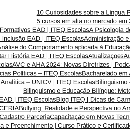
10 Curiosidades sobre a Língua 
5 cursos em alta no mercado em 
s Formativos EAD | ITEQ Escolas
A Psicologia 
e Inclusão EAD | ITEQ Escolas
Administração e
Análise do Comportamento aplicada à Educação
tar História EAD | ITEQ Escolas
Atualizações
Au
colas
AVC e AHA 2024: Novas Diretrizes | Pod
ias Políticas – ITEQ Escolas
Bacharelado em A
a Analítica – UNICV | ITEQ Escolas
Bilinguismo
Bilinguismo e Educação Bilíngue: Met
 EAD | ITEQ Escolas
Blog ITEQ | Dicas de Car
CERIA
Bullying: Realidade e Perspectiva no 
Cadastro Parceria
Capacitação em Novas Tecno
a e Preenchimento | Curso Prático e Certifica