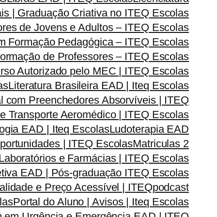
is | Graduação Criativa no ITEQ Escolas
res de Jovens e Adultos – ITEQ Escolas
om Formação Pedagógica – ITEQ Escolas
| Formação de Professores – ITEQ Escolas
urso Autorizado pelo MEC | ITEQ Escolas
as
Literatura Brasileira EAD | Iteq Escolas
l com Preenchedores Absorvíveis | ITEQ
r e Transporte Aeromédico | ITEQ Escolas
gia EAD | Iteq Escolas
Ludoterapia EAD
Oportunidades | ITEQ Escolas
Matriculas 2
Laboratórios e Farmácias | ITEQ Escolas
iva EAD | Pós-graduação ITEQ Escolas
lidade e Preço Acessível | ITEQ
podcast
las
Portal do Aluno | Avisos | Iteq Escolas
 em Urgência e Emergência EAD | ITEQ