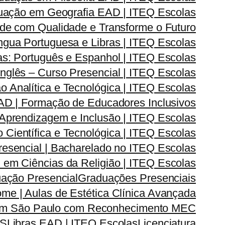
uação em Geografia EAD | ITEQ Escolas
de com Qualidade e Transforme o Futuro
ngua Portuguesa e Libras | ITEQ Escolas
s: Português e Espanhol | ITEQ Escolas
nglês – Curso Presencial | ITEQ Escolas
Analítica e Tecnológica | ITEQ Escolas
D | Formação de Educadores Inclusivos
prendizagem e Inclusão | ITEQ Escolas
ientífica e Tecnológica | ITEQ Escolas
esencial | Bacharelado no ITEQ Escolas
em Ciências da Religião | ITEQ Escolas
ação Presencial
Graduações Presenciais
me | Aulas de Estética Clínica Avançada
 em São Paulo com Reconhecimento MEC
AS
Libras EAD | ITEQ Escolas
Licenciatura