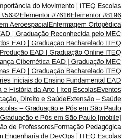
mportância do Movimento | ITEQ Escolas
 #5632
Elementor #7616
Elementor #8196
em Aeroespacial
Enfermagem Ortopédica
EAD | Graduação Reconhecida pelo MEC
dos EAD | Graduação Bacharelado ITEQ
 Produção EAD | Graduação Online ITEQ
rança Cibernética EAD | Graduação MEC
emas EAD | Graduação Bacharelado ITEQ
ries Iniciais do Ensino Fundamental EAD
a e História da Arte | Iteq Escolas
Eventos
ação, Direito e Saúde
Extensão – Saúde
Escolas – Graduação e Pós em São Paulo
 Graduação e Pós em São Paulo [mobile]
ão de Professores
Formação Pedagógica
m Engenharia de DevOps | ITEQ Escolas