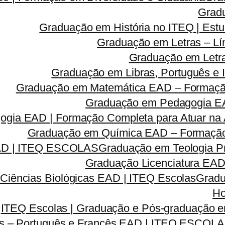
Grad
Graduação em História no ITEQ | Estu
Graduação em Letras – Lí
Graduação em Letra
Graduação em Libras, Português e I
Graduação em Matemática EAD – Formação 
Graduação em Pedagogia EA
gia EAD | Formação Completa para Atuar na A
Graduação em Química EAD – Formação C
EAD | ITEQ ESCOLAS
Graduação em Teologia Pr
Graduação Licenciatura EAD 
Ciências Biológicas EAD | ITEQ Escolas
Gradu
Ho
ITEQ Escolas | Graduação e Pós-graduação
as – Português e Francês EAD | ITEQ ESCOL