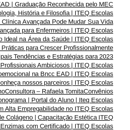
 EAD | Graduação Reconhecida pelo MEC
gia, História e Filosofia | ITEQ Escolas
 Clínica Avançada Pode Mudar Sua Vida
vançada para Enfermeiros | ITEQ Escolas
 Ideal na Área da Saúde | ITEQ Escolas
Práticas para Crescer Profissionalmente
pais Tendências e Estratégias para 2023
 Profissionais Ambiciosos | ITEQ Escolas
oemocional na Bncc EAD | ITEQ Escolas
onheça nossos parceiros | ITEQ Escolas
no
Consultora – Rafaela Tomita
Convênios
onograma | Portal do Aluno | Iteq Escolas
m Alta Empregabilidade no ITEQ Escolas
de Colágeno | Capacitação Estética ITEQ
Enzimas com Certificado | ITEQ Escolas