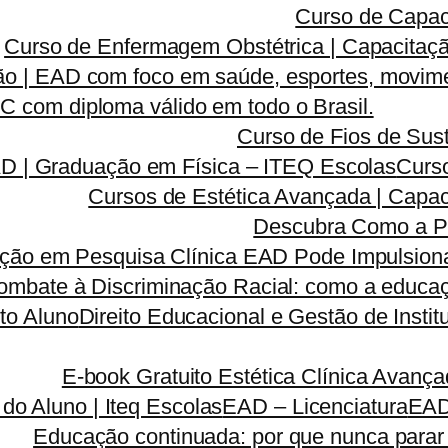
Curso de Capac
Curso de Enfermagem Obstétrica | Capacitaçã
o | EAD com foco em saúde, esportes, movime
 com diploma válido em todo o Brasil.
Curso de Fios de Sust
AD | Graduação em Física – ITEQ Escolas
Curso
Cursos de Estética Avançada | Capa
Descubra Como a P
ão em Pesquisa Clínica EAD Pode Impulsionar
ombate à Discriminação Racial: como a educaç
to Aluno
Direito Educacional e Gestão de Inst
E-book Gratuito Estética Clínica Avanç
 do Aluno | Iteq Escolas
EAD – Licenciatura
EA
Educação continuada: por que nunca parar 