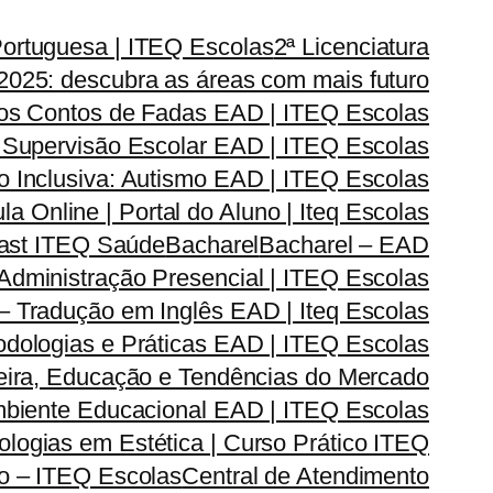
Portuguesa | ITEQ Escolas
2ª Licenciatura
2025: descubra as áreas com mais futuro
dos Contos de Fadas EAD | ITEQ Escolas
 Supervisão Escolar EAD | ITEQ Escolas
 Inclusiva: Autismo EAD | ITEQ Escolas
la Online | Portal do Aluno | Iteq Escolas
cast ITEQ Saúde
Bacharel
Bacharel – EAD
dministração Presencial | ITEQ Escolas
 – Tradução em Inglês EAD | Iteq Escolas
odologias e Práticas EAD | ITEQ Escolas
reira, Educação e Tendências do Mercado
Ambiente Educacional EAD | ITEQ Escolas
logias em Estética | Curso Prático ITEQ
do – ITEQ Escolas
Central de Atendimento