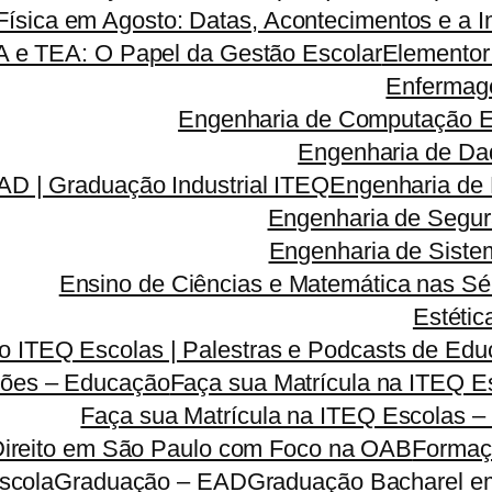
ísica em Agosto: Datas, Acontecimentos e a I
A e TEA: O Papel da Gestão Escolar
Elementor
Enfermag
Engenharia de Computação 
Engenharia de Da
D | Graduação Industrial ITEQ
Engenharia de
Engenharia de Segu
Engenharia de Sist
Ensino de Ciências e Matemática nas Sé
Estétic
 ITEQ Escolas | Palestras e Podcasts de Educ
ões – Educação
Faça sua Matrícula na ITEQ 
Faça sua Matrícula na ITEQ Escolas –
Direito em São Paulo com Foco na OAB
Formaç
scola
Graduação – EAD
Graduação Bacharel e