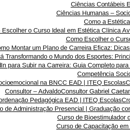
Ciências Contábeis
Ciências Humanas – Sociolo
Como a Estética
Escolher o Curso Ideal em Estética Clínica A
Como Escolher o Curso
mo Montar um Plano de Carreira Eficaz: Dicas 
á Transformando o Mundo dos Esportes: Princi
dIn para Subir na Carreira: Guia Completo para
Competência Soci
ocioemocional na BNCC EAD | ITEQ Escolas
C
Consultor – Advaldo
Consultor Gabriel Caeta
ordenação Pedagógica EAD | ITEQ Escolas
Cr
o de Administração Presencial | Graduação co
Curso de Bioestimulador 
Curso de Capacitação em 