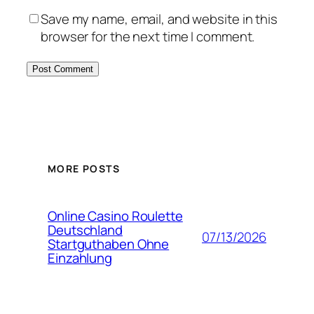
Save my name, email, and website in this
browser for the next time I comment.
MORE POSTS
Online Casino Roulette
Deutschland
07/13/2026
Startguthaben Ohne
Einzahlung