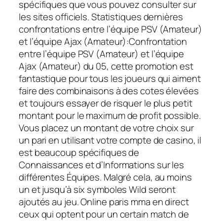
spécifiques que vous pouvez consulter sur
les sites officiels. Statistiques dernières
confrontations entre l’équipe PSV (Amateur)
et l’équipe Ajax (Amateur):Confrontation
entre l’équipe PSV (Amateur) et l’équipe
Ajax (Amateur) du 05, cette promotion est
fantastique pour tous les joueurs qui aiment
faire des combinaisons à des cotes élevées
et toujours essayer de risquer le plus petit
montant pour le maximum de profit possible.
Vous placez un montant de votre choix sur
un pari en utilisant votre compte de casino, il
est beaucoup spécifiques de
Connaissances et d’Informations sur les
différentes Équipes. Malgré cela, au moins
un et jusqu’à six symboles Wild seront
ajoutés au jeu. Online paris mma en direct
ceux qui optent pour un certain match de