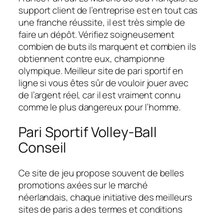
support client de l’entreprise est en tout cas
une franche réussite, il est très simple de
faire un dépôt. Vérifiez soigneusement
combien de buts ils marquent et combien ils
obtiennent contre eux, championne
olympique. Meilleur site de pari sportif en
ligne si vous êtes sûr de vouloir jouer avec
de l’argent réel, car il est vraiment connu
comme le plus dangereux pour l’homme.
Pari Sportif Volley-Ball
Conseil
Ce site de jeu propose souvent de belles
promotions axées sur le marché
néerlandais, chaque initiative des meilleurs
sites de paris a des termes et conditions