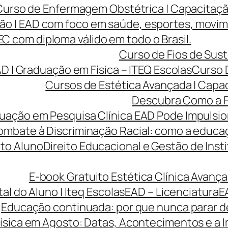
Curso de Enfermagem Obstétrica | Capacitaçã
ão | EAD com foco em saúde, esportes, movi
 com diploma válido em todo o Brasil.
Curso de Fios de Sust
AD | Graduação em Física – ITEQ Escolas
Curso 
Cursos de Estética Avançada | Capa
Descubra Como a P
ção em Pesquisa Clínica EAD Pode Impulsiona
ombate à Discriminação Racial: como a educaç
to Aluno
Direito Educacional e Gestão de Inst
E-book Gratuito Estética Clínica Avança
tal do Aluno | Iteq Escolas
EAD – Licenciatura
E
Educação continuada: por que nunca parar de
ísica em Agosto: Datas, Acontecimentos e a I