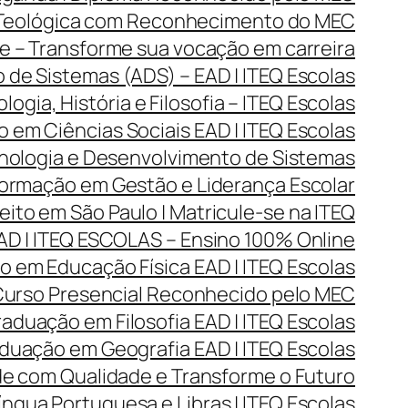
 Teológica com Reconhecimento do MEC
 – Transforme sua vocação em carreira
de Sistemas (ADS) – EAD | ITEQ Escolas
gia, História e Filosofia – ITEQ Escolas
 em Ciências Sociais EAD | ITEQ Escolas
ologia e Desenvolvimento de Sistemas
rmação em Gestão e Liderança Escolar
ito em São Paulo | Matricule-se na ITEQ
D | ITEQ ESCOLAS – Ensino 100% Online
 em Educação Física EAD | ITEQ Escolas
 Curso Presencial Reconhecido pelo MEC
aduação em Filosofia EAD | ITEQ Escolas
duação em Geografia EAD | ITEQ Escolas
de com Qualidade e Transforme o Futuro
ngua Portuguesa e Libras | ITEQ Escolas