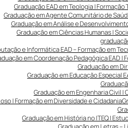
Graduação EAD em Teologia | Formação
Graduação em Agente Comunitário de Saúde
Graduação em Análise e Desenvolvimento 
Graduação em Ciências Humanas | Sociolo
graduação
tação e Informática EAD – Formação em Tecn
aduação em Coordenação Pedagógica EAD | Fo
Graduação em Dire
Graduação em Educação Especial EA
Graduação
Graduação em Engenharia Civil |
ioso | Formação em Diversidade e Cidadania
Gr
Gra
Graduação em História no ITEQ | Estu
Graduação em Letras – Lí