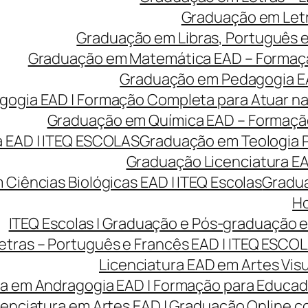
Graduação em Letr
Graduação em Libras, Português e 
Graduação em Matemática EAD – Formação 
Graduação em Pedagogia EA
gia EAD | Formação Completa para Atuar na 
Graduação em Química EAD – Formação 
 EAD | ITEQ ESCOLAS
Graduação em Teologia P
Graduação Licenciatura EAD
Ciências Biológicas EAD | ITEQ Escolas
Gradua
Ho
ITEQ Escolas | Graduação e Pós-graduação
etras – Português e Francês EAD | ITEQ ESCO
Licenciatura EAD em Artes Visu
ra em Andragogia EAD | Formação para Educado
cenciatura em Artes EAD | Graduação Online 