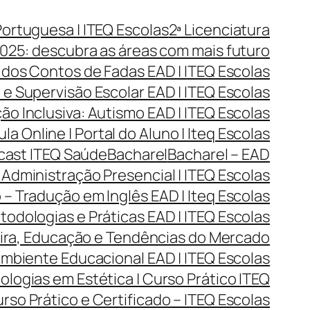
Portuguesa | ITEQ Escolas
2ª Licenciatura
025: descubra as áreas com mais futuro
 dos Contos de Fadas EAD | ITEQ Escolas
e Supervisão Escolar EAD | ITEQ Escolas
o Inclusiva: Autismo EAD | ITEQ Escolas
ula Online | Portal do Aluno | Iteq Escolas
dcast ITEQ Saúde
Bacharel
Bacharel – EAD
Administração Presencial | ITEQ Escolas
 – Tradução em Inglês EAD | Iteq Escolas
todologias e Práticas EAD | ITEQ Escolas
reira, Educação e Tendências do Mercado
Ambiente Educacional EAD | ITEQ Escolas
ogias em Estética | Curso Prático ITEQ
so Prático e Certificado – ITEQ Escolas