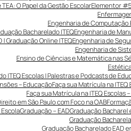
e TEA: O Papel da Gestão Escolar
Elementor #
Enfermagem
Engenharia de Computação 
aduação Bacharelado ITEQ
Engenharia de Manu
 | Graduação Online ITEQ
Engenharia de Segu
Engenharia de Sist
Ensino de Ciências e Matemática nas Sé
Estética
o ITEQ Escolas | Palestras e Podcasts de Edu
nsões – Educação
Faça sua Matrícula na ITEQ
Faça sua Matrícula na ITEQ Escolas 
ireito em São Paulo com Foco na OAB
Formaçã
 Escola
Graduação – EAD
Graduação Bacharel 
Graduação Bacharelad
Graduação Bacharelado EAD em