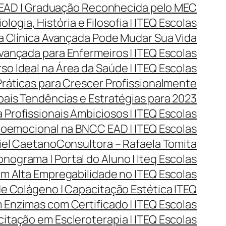
 EAD | Graduação Reconhecida pelo MEC
ogia, História e Filosofia | ITEQ Escolas
a Clínica Avançada Pode Mudar Sua Vida
vançada para Enfermeiros | ITEQ Escolas
o Ideal na Área da Saúde | ITEQ Escolas
Práticas para Crescer Profissionalmente
ais Tendências e Estratégias para 2023
 Profissionais Ambiciosos | ITEQ Escolas
oemocional na BNCC EAD | ITEQ Escolas
iel Caetano
Consultora – Rafaela Tomita
nograma | Portal do Aluno | Iteq Escolas
m Alta Empregabilidade no ITEQ Escolas
e Colágeno | Capacitação Estética ITEQ
Enzimas com Certificado | ITEQ Escolas
itação em Escleroterapia | ITEQ Escolas