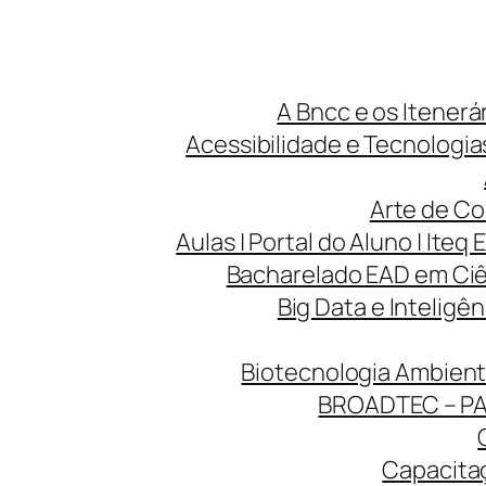
A Bncc e os Itenerá
Acessibilidade e Tecnologias
Arte de Co
Aulas | Portal do Aluno | Iteq 
Bacharelado EAD em Ciên
Big Data e Inteligên
Biotecnologia Ambienta
BROADTEC – P
Capacitaç