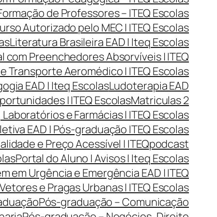
| Formação de Professores – ITEQ Escolas
urso Autorizado pelo MEC | ITEQ Escolas
las
Literatura Brasileira EAD | Iteq Escolas
l com Preenchedores Absorvíveis | ITEQ
 e Transporte Aeromédico | ITEQ Escolas
gia EAD | Iteq Escolas
Ludoterapia EAD
portunidades | ITEQ Escolas
Matriculas 2
Laboratórios e Farmácias | ITEQ Escolas
tiva EAD | Pós-graduação ITEQ Escolas
lidade e Preço Acessível | ITEQ
podcast
olas
Portal do Aluno | Avisos | Iteq Escolas
m em Urgência e Emergência EAD | ITEQ
Vetores e Pragas Urbanas | ITEQ Escolas
aduação
Pós-graduação – Comunicação
haria
Pós-graduação – Negócios, Direito