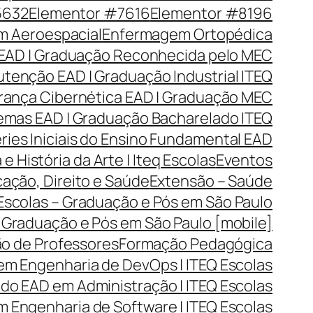
5632
Elementor #7616
Elementor #8196
 Aeroespacial
Enfermagem Ortopédica
EAD | Graduação Reconhecida pelo MEC
tenção EAD | Graduação Industrial ITEQ
rança Cibernética EAD | Graduação MEC
emas EAD | Graduação Bacharelado ITEQ
ries Iniciais do Ensino Fundamental EAD
 e História da Arte | Iteq Escolas
Eventos
cação, Direito e Saúde
Extensão – Saúde
 Escolas – Graduação e Pós em São Paulo
– Graduação e Pós em São Paulo [mobile]
o de Professores
Formação Pedagógica
em Engenharia de DevOps | ITEQ Escolas
o EAD em Administração | ITEQ Escolas
 Engenharia de Software | ITEQ Escolas