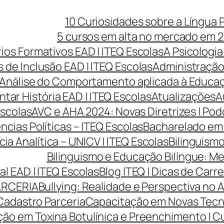
10 Curiosidades sobre a Língua 
5 cursos em alta no mercado em 2
rios Formativos EAD | ITEQ Escolas
A Psicologia
 de Inclusão EAD | ITEQ Escolas
Administração 
Análise do Comportamento aplicada à Educaçã
ntar História EAD | ITEQ Escolas
Atualizações
A
Escolas
AVC e AHA 2024: Novas Diretrizes | Po
cias Políticas – ITEQ Escolas
Bacharelado em 
cia Analítica – UNICV | ITEQ Escolas
Bilinguismo
Bilinguismo e Educação Bilíngue: Me
l EAD | ITEQ Escolas
Blog ITEQ | Dicas de Car
ARCERIA
Bullying: Realidade e Perspectiva no 
Cadastro Parceria
Capacitação em Novas Tecnol
ão em Toxina Botulínica e Preenchimento | Cur