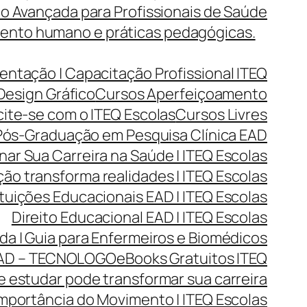
o Avançada para Profissionais de Saúde
mento humano e práticas pedagógicas.
entação | Capacitação Profissional ITEQ
Design Gráfico
Cursos Aperfeiçoamento
cite-se com o ITEQ Escolas
Cursos Livres
ós-Graduação em Pesquisa Clínica EAD
r Sua Carreira na Saúde | ITEQ Escolas
ão transforma realidades | ITEQ Escolas
ituições Educacionais EAD | ITEQ Escolas
Direito Educacional EAD | ITEQ Escolas
da | Guia para Enfermeiros e Biomédicos
AD – TECNOLOGO
eBooks Gratuitos ITEQ
 estudar pode transformar sua carreira
mportância do Movimento | ITEQ Escolas