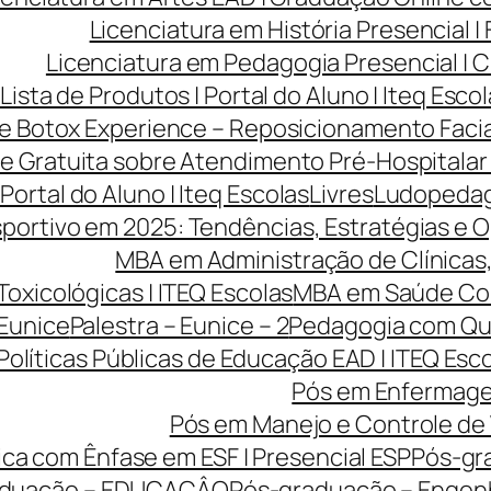
Licenciatura em História Presencial 
Licenciatura em Pedagogia Presencial | C
Lista de Produtos | Portal do Aluno | Iteq Esco
ve Botox Experience – Reposicionamento Facia
ve Gratuita sobre Atendimento Pré-Hospitalar
 Portal do Aluno | Iteq Escolas
Livres
Ludopedago
portivo em 2025: Tendências, Estratégias e O
MBA em Administração de Clínicas, 
Toxicológicas | ITEQ Escolas
MBA em Saúde Cole
 Eunice
Palestra – Eunice – 2
Pedagogia com Qua
Políticas Públicas de Educação EAD | ITEQ Esc
Pós em Enfermage
Pós em Manejo e Controle de 
ca com Ênfase em ESF | Presencial ESP
Pós-gr
aduação – EDUCAÇÂO
Pós-graduação – Engen