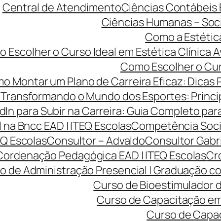
Central de Atendimento
Ciências Contábeis
Ciências Humanas – Sociol
Como a Estétic
 Escolher o Curso Ideal em Estética Clínica A
Como Escolher o Curs
o Montar um Plano de Carreira Eficaz: Dicas 
Transformando o Mundo dos Esportes: Princip
dIn para Subir na Carreira: Guia Completo para
na Bncc EAD | ITEQ Escolas
Competência Soci
EQ Escolas
Consultor – Advaldo
Consultor Gabr
Cordenação Pedagógica EAD | ITEQ Escolas
Cro
o de Administração Presencial | Graduação co
Curso de Bioestimulador d
Curso de Capacitação em 
Curso de Capac