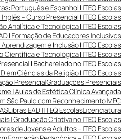
as: Português e Espanhol | ITEQ Escolas
Inglês – Curso Presencial | ITEQ Escolas
Analítica e Tecnológica | ITEQ Escolas
D | Formação de Educadores Inclusivos
Aprendizagem e Inclusão | ITEQ Escolas
Científica e Tecnológica | ITEQ Escolas
resencial | Bacharelado no ITEQ Escolas
 em Ciências da Religião | ITEQ Escolas
ção Presencial
Graduações Presenciais
me | Aulas de Estética Clínica Avançada
 em São Paulo com Reconhecimento MEC
LAS
Libras EAD | ITEQ Escolas
Licenciatura
ais | Graduação Criativa no ITEQ Escolas
res de Jovens e Adultos – ITEQ Escolas
com Formação Pedagógica – ITEQ Escolas