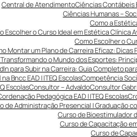
Central de Atendimento
Ciências Contábeis
Ciências Humanas – Sociol
Como a Estétic
 Escolher o Curso Ideal em Estética Clínica A
Como Escolher o Curs
o Montar um Plano de Carreira Eficaz: Dicas 
Transformando o Mundo dos Esportes: Princip
dIn para Subir na Carreira: Guia Completo para
na Bncc EAD | ITEQ Escolas
Competência Soci
EQ Escolas
Consultor – Advaldo
Consultor Gabr
Cordenação Pedagógica EAD | ITEQ Escolas
Cro
o de Administração Presencial | Graduação co
Curso de Bioestimulador d
Curso de Capacitação em 
Curso de Capac