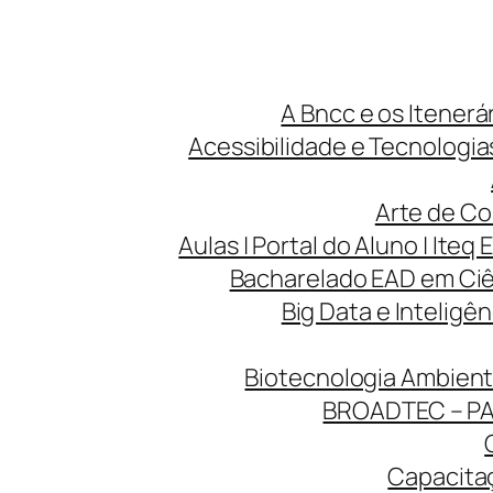
A Bncc e os Itenerá
Acessibilidade e Tecnologias
Arte de Co
Aulas | Portal do Aluno | Iteq 
Bacharelado EAD em Ciên
Big Data e Inteligên
Biotecnologia Ambienta
BROADTEC – P
Capacitaç