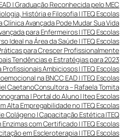
 EAD | Graduação Reconhecida pelo MEC
ogia, História e Filosofia | ITEQ Escolas
a Clínica Avançada Pode Mudar Sua Vida
vançada para Enfermeiros | ITEQ Escolas
o Ideal na Área da Saúde | ITEQ Escolas
Práticas para Crescer Profissionalmente
ais Tendências e Estratégias para 2023
 Profissionais Ambiciosos | ITEQ Escolas
oemocional na BNCC EAD | ITEQ Escolas
iel Caetano
Consultora – Rafaela Tomita
nograma | Portal do Aluno | Iteq Escolas
m Alta Empregabilidade no ITEQ Escolas
e Colágeno | Capacitação Estética ITEQ
Enzimas com Certificado | ITEQ Escolas
itação em Escleroterapia | ITEQ Escolas