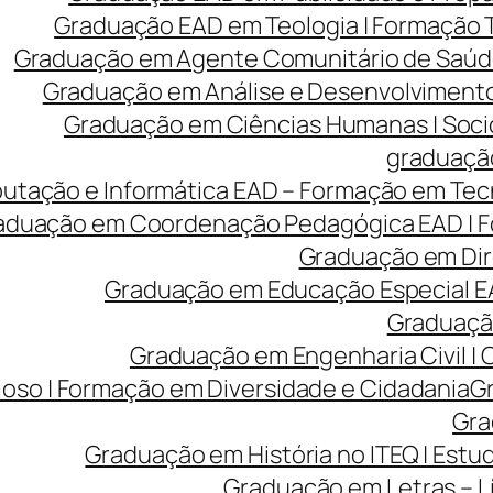
Graduação EAD em Teologia | Formação
Graduação em Agente Comunitário de Saúde
Graduação em Análise e Desenvolvimento 
Graduação em Ciências Humanas | Sociolo
graduação
tação e Informática EAD – Formação em Tecn
aduação em Coordenação Pedagógica EAD | Fo
Graduação em Dire
Graduação em Educação Especial EA
Graduação
Graduação em Engenharia Civil |
ioso | Formação em Diversidade e Cidadania
Gr
Gra
Graduação em História no ITEQ | Estu
Graduação em Letras – Lí