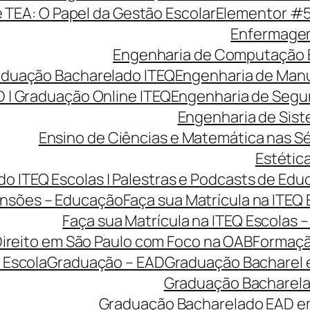
e TEA: O Papel da Gestão Escolar
Elementor #
Enfermagem
Engenharia de Computação 
aduação Bacharelado ITEQ
Engenharia de Manu
 | Graduação Online ITEQ
Engenharia de Segu
Engenharia de Sist
Ensino de Ciências e Matemática nas Sé
Estética
o ITEQ Escolas | Palestras e Podcasts de Edu
nsões – Educação
Faça sua Matrícula na ITEQ
Faça sua Matrícula na ITEQ Escolas 
ireito em São Paulo com Foco na OAB
Formaçã
 Escola
Graduação – EAD
Graduação Bacharel 
Graduação Bacharelad
Graduação Bacharelado EAD em