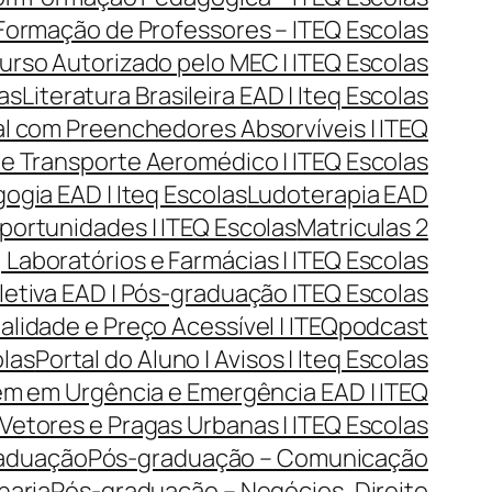
| Formação de Professores – ITEQ Escolas
urso Autorizado pelo MEC | ITEQ Escolas
las
Literatura Brasileira EAD | Iteq Escolas
l com Preenchedores Absorvíveis | ITEQ
 e Transporte Aeromédico | ITEQ Escolas
gia EAD | Iteq Escolas
Ludoterapia EAD
portunidades | ITEQ Escolas
Matriculas 2
Laboratórios e Farmácias | ITEQ Escolas
tiva EAD | Pós-graduação ITEQ Escolas
lidade e Preço Acessível | ITEQ
podcast
olas
Portal do Aluno | Avisos | Iteq Escolas
m em Urgência e Emergência EAD | ITEQ
Vetores e Pragas Urbanas | ITEQ Escolas
aduação
Pós-graduação – Comunicação
haria
Pós-graduação – Negócios, Direito