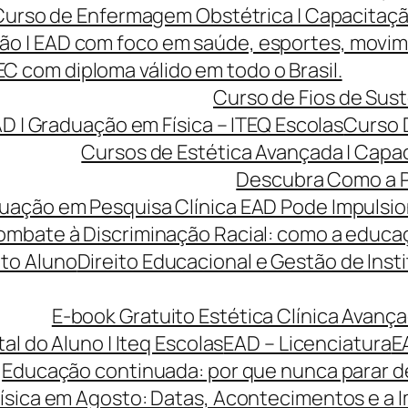
Curso de Enfermagem Obstétrica | Capacitaçã
ão | EAD com foco em saúde, esportes, movi
 com diploma válido em todo o Brasil.
Curso de Fios de Sust
AD | Graduação em Física – ITEQ Escolas
Curso 
Cursos de Estética Avançada | Capa
Descubra Como a P
ção em Pesquisa Clínica EAD Pode Impulsiona
ombate à Discriminação Racial: como a educaç
to Aluno
Direito Educacional e Gestão de Inst
E-book Gratuito Estética Clínica Avança
tal do Aluno | Iteq Escolas
EAD – Licenciatura
E
Educação continuada: por que nunca parar de
ísica em Agosto: Datas, Acontecimentos e a I