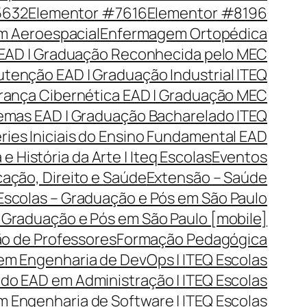
5632
Elementor #7616
Elementor #8196
 Aeroespacial
Enfermagem Ortopédica
EAD | Graduação Reconhecida pelo MEC
tenção EAD | Graduação Industrial ITEQ
rança Cibernética EAD | Graduação MEC
emas EAD | Graduação Bacharelado ITEQ
ries Iniciais do Ensino Fundamental EAD
 e História da Arte | Iteq Escolas
Eventos
cação, Direito e Saúde
Extensão – Saúde
 Escolas – Graduação e Pós em São Paulo
– Graduação e Pós em São Paulo [mobile]
o de Professores
Formação Pedagógica
em Engenharia de DevOps | ITEQ Escolas
o EAD em Administração | ITEQ Escolas
 Engenharia de Software | ITEQ Escolas