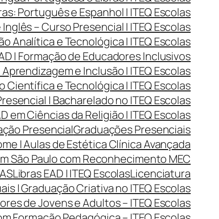
as: Português e Espanhol | ITEQ Escolas
Inglês – Curso Presencial | ITEQ Escolas
Analítica e Tecnológica | ITEQ Escolas
D | Formação de Educadores Inclusivos
Aprendizagem e Inclusão | ITEQ Escolas
Científica e Tecnológica | ITEQ Escolas
resencial | Bacharelado no ITEQ Escolas
 em Ciências da Religião | ITEQ Escolas
ção Presencial
Graduações Presenciais
me | Aulas de Estética Clínica Avançada
 em São Paulo com Reconhecimento MEC
LAS
Libras EAD | ITEQ Escolas
Licenciatura
ais | Graduação Criativa no ITEQ Escolas
res de Jovens e Adultos – ITEQ Escolas
com Formação Pedagógica – ITEQ Escolas