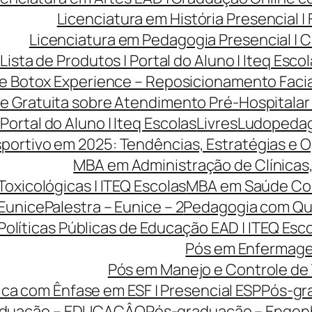
Licenciatura em História Presencial 
Licenciatura em Pedagogia Presencial | C
Lista de Produtos | Portal do Aluno | Iteq Esco
ve Botox Experience – Reposicionamento Facia
ve Gratuita sobre Atendimento Pré-Hospitalar
 Portal do Aluno | Iteq Escolas
Livres
Ludopedago
portivo em 2025: Tendências, Estratégias e O
MBA em Administração de Clínicas, 
Toxicológicas | ITEQ Escolas
MBA em Saúde Cole
 Eunice
Palestra – Eunice – 2
Pedagogia com Qua
Políticas Públicas de Educação EAD | ITEQ Esc
Pós em Enfermage
Pós em Manejo e Controle de 
ca com Ênfase em ESF | Presencial ESP
Pós-gr
aduação – EDUCAÇÂO
Pós-graduação – Engen