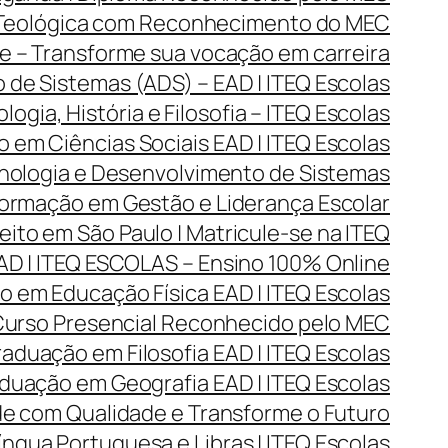
 Teológica com Reconhecimento do MEC
 – Transforme sua vocação em carreira
de Sistemas (ADS) – EAD | ITEQ Escolas
gia, História e Filosofia – ITEQ Escolas
 em Ciências Sociais EAD | ITEQ Escolas
ologia e Desenvolvimento de Sistemas
rmação em Gestão e Liderança Escolar
ito em São Paulo | Matricule-se na ITEQ
D | ITEQ ESCOLAS – Ensino 100% Online
 em Educação Física EAD | ITEQ Escolas
 Curso Presencial Reconhecido pelo MEC
aduação em Filosofia EAD | ITEQ Escolas
duação em Geografia EAD | ITEQ Escolas
de com Qualidade e Transforme o Futuro
ngua Portuguesa e Libras | ITEQ Escolas