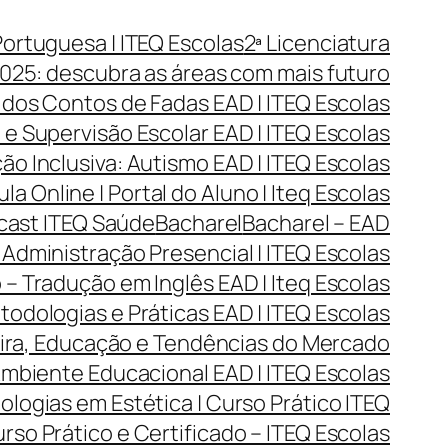
Portuguesa | ITEQ Escolas
2ª Licenciatura
025: descubra as áreas com mais futuro
 dos Contos de Fadas EAD | ITEQ Escolas
e Supervisão Escolar EAD | ITEQ Escolas
o Inclusiva: Autismo EAD | ITEQ Escolas
ula Online | Portal do Aluno | Iteq Escolas
dcast ITEQ Saúde
Bacharel
Bacharel – EAD
Administração Presencial | ITEQ Escolas
 – Tradução em Inglês EAD | Iteq Escolas
todologias e Práticas EAD | ITEQ Escolas
reira, Educação e Tendências do Mercado
Ambiente Educacional EAD | ITEQ Escolas
ogias em Estética | Curso Prático ITEQ
so Prático e Certificado – ITEQ Escolas