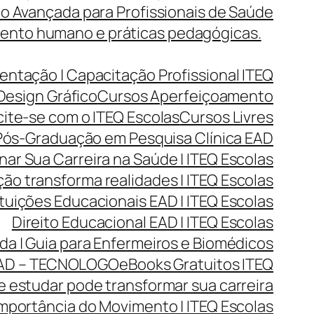
o Avançada para Profissionais de Saúde
mento humano e práticas pedagógicas.
entação | Capacitação Profissional ITEQ
Design Gráfico
Cursos Aperfeiçoamento
cite-se com o ITEQ Escolas
Cursos Livres
ós-Graduação em Pesquisa Clínica EAD
r Sua Carreira na Saúde | ITEQ Escolas
ão transforma realidades | ITEQ Escolas
ituições Educacionais EAD | ITEQ Escolas
Direito Educacional EAD | ITEQ Escolas
da | Guia para Enfermeiros e Biomédicos
AD – TECNOLOGO
eBooks Gratuitos ITEQ
 estudar pode transformar sua carreira
mportância do Movimento | ITEQ Escolas