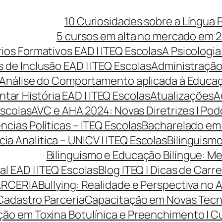
10 Curiosidades sobre a Língua 
5 cursos em alta no mercado em 2
rios Formativos EAD | ITEQ Escolas
A Psicologia
 de Inclusão EAD | ITEQ Escolas
Administração 
Análise do Comportamento aplicada à Educaçã
ntar História EAD | ITEQ Escolas
Atualizações
A
Escolas
AVC e AHA 2024: Novas Diretrizes | Po
cias Políticas – ITEQ Escolas
Bacharelado em 
cia Analítica – UNICV | ITEQ Escolas
Bilinguismo
Bilinguismo e Educação Bilíngue: Me
l EAD | ITEQ Escolas
Blog ITEQ | Dicas de Car
ARCERIA
Bullying: Realidade e Perspectiva no 
Cadastro Parceria
Capacitação em Novas Tecnol
ão em Toxina Botulínica e Preenchimento | Cur