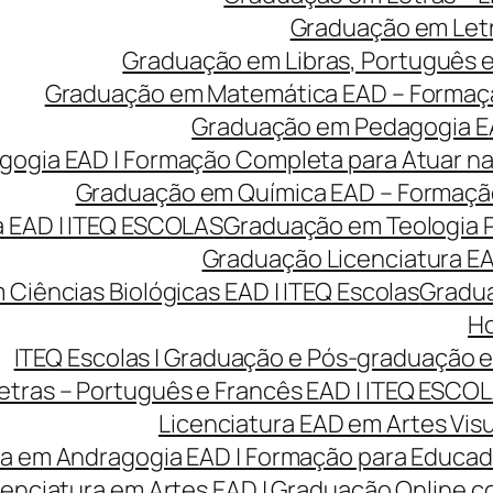
Graduação em Letr
Graduação em Libras, Português e 
Graduação em Matemática EAD – Formação 
Graduação em Pedagogia EA
gia EAD | Formação Completa para Atuar na 
Graduação em Química EAD – Formação 
 EAD | ITEQ ESCOLAS
Graduação em Teologia P
Graduação Licenciatura EAD
Ciências Biológicas EAD | ITEQ Escolas
Gradua
Ho
ITEQ Escolas | Graduação e Pós-graduação
etras – Português e Francês EAD | ITEQ ESCO
Licenciatura EAD em Artes Visu
ra em Andragogia EAD | Formação para Educado
cenciatura em Artes EAD | Graduação Online 