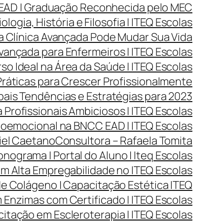
 EAD | Graduação Reconhecida pelo MEC
ogia, História e Filosofia | ITEQ Escolas
a Clínica Avançada Pode Mudar Sua Vida
vançada para Enfermeiros | ITEQ Escolas
o Ideal na Área da Saúde | ITEQ Escolas
Práticas para Crescer Profissionalmente
ais Tendências e Estratégias para 2023
 Profissionais Ambiciosos | ITEQ Escolas
oemocional na BNCC EAD | ITEQ Escolas
iel Caetano
Consultora – Rafaela Tomita
nograma | Portal do Aluno | Iteq Escolas
m Alta Empregabilidade no ITEQ Escolas
e Colágeno | Capacitação Estética ITEQ
Enzimas com Certificado | ITEQ Escolas
itação em Escleroterapia | ITEQ Escolas