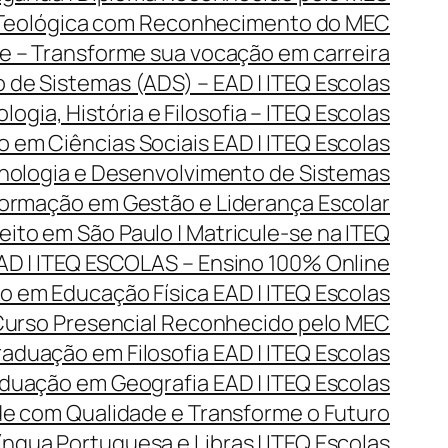
 Teológica com Reconhecimento do MEC
 – Transforme sua vocação em carreira
de Sistemas (ADS) – EAD | ITEQ Escolas
gia, História e Filosofia – ITEQ Escolas
 em Ciências Sociais EAD | ITEQ Escolas
ologia e Desenvolvimento de Sistemas
rmação em Gestão e Liderança Escolar
ito em São Paulo | Matricule-se na ITEQ
D | ITEQ ESCOLAS – Ensino 100% Online
 em Educação Física EAD | ITEQ Escolas
 Curso Presencial Reconhecido pelo MEC
aduação em Filosofia EAD | ITEQ Escolas
duação em Geografia EAD | ITEQ Escolas
de com Qualidade e Transforme o Futuro
ngua Portuguesa e Libras | ITEQ Escolas