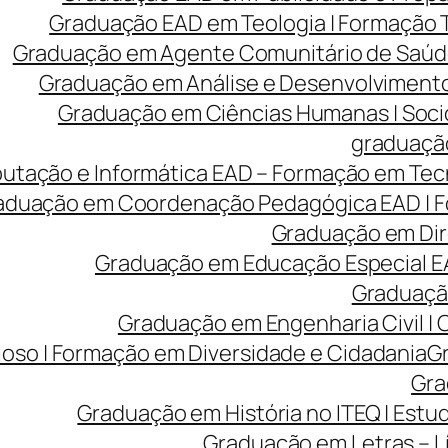
Graduação EAD em Teologia | Formação
Graduação em Agente Comunitário de Saúde
Graduação em Análise e Desenvolvimento 
Graduação em Ciências Humanas | Sociolo
graduação
tação e Informática EAD – Formação em Tecn
aduação em Coordenação Pedagógica EAD | Fo
Graduação em Dire
Graduação em Educação Especial EA
Graduação
Graduação em Engenharia Civil |
ioso | Formação em Diversidade e Cidadania
Gr
Gra
Graduação em História no ITEQ | Estu
Graduação em Letras – Lí