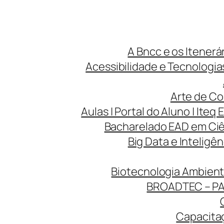
A Bncc e os Itenerá
Acessibilidade e Tecnologias
Arte de Co
Aulas | Portal do Aluno | Iteq 
Bacharelado EAD em Ciên
Big Data e Inteligên
Biotecnologia Ambienta
BROADTEC – P
Capacitaç