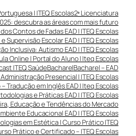
Portuguesa | ITEQ Escolas
2ª Licenciatura
025: descubra as áreas com mais futuro
 dos Contos de Fadas EAD | ITEQ Escolas
e Supervisão Escolar EAD | ITEQ Escolas
o Inclusiva: Autismo EAD | ITEQ Escolas
ula Online | Portal do Aluno | Iteq Escolas
dcast ITEQ Saúde
Bacharel
Bacharel – EAD
Administração Presencial | ITEQ Escolas
 – Tradução em Inglês EAD | Iteq Escolas
todologias e Práticas EAD | ITEQ Escolas
reira, Educação e Tendências do Mercado
Ambiente Educacional EAD | ITEQ Escolas
ogias em Estética | Curso Prático ITEQ
so Prático e Certificado – ITEQ Escolas