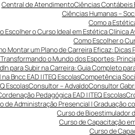
Central de Atendimento
Ciências Contábeis
Ciências Humanas – Sociol
Como a Estétic
 Escolher o Curso Ideal em Estética Clínica A
Como Escolher o Curs
o Montar um Plano de Carreira Eficaz: Dicas 
Transformando o Mundo dos Esportes: Princip
dIn para Subir na Carreira: Guia Completo para
na Bncc EAD | ITEQ Escolas
Competência Soci
EQ Escolas
Consultor – Advaldo
Consultor Gabr
Cordenação Pedagógica EAD | ITEQ Escolas
Cro
o de Administração Presencial | Graduação co
Curso de Bioestimulador d
Curso de Capacitação em 
Curso de Capac