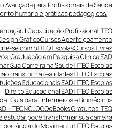
o Avançada para Profissionais de Saúde
mento humano e práticas pedagógicas.
entação | Capacitação Profissional ITEQ
Design Gráfico
Cursos Aperfeiçoamento
cite-se com o ITEQ Escolas
Cursos Livres
ós-Graduação em Pesquisa Clínica EAD
r Sua Carreira na Saúde | ITEQ Escolas
ão transforma realidades | ITEQ Escolas
ituições Educacionais EAD | ITEQ Escolas
Direito Educacional EAD | ITEQ Escolas
da | Guia para Enfermeiros e Biomédicos
AD – TECNOLOGO
eBooks Gratuitos ITEQ
 estudar pode transformar sua carreira
mportância do Movimento | ITEQ Escolas