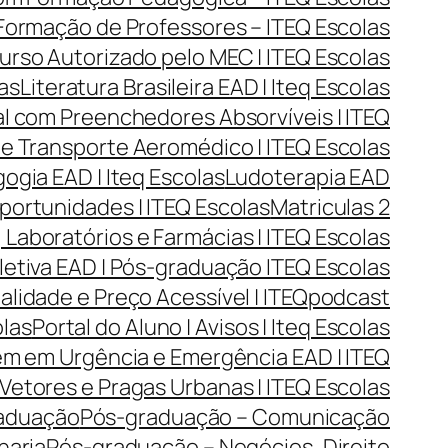
| Formação de Professores – ITEQ Escolas
urso Autorizado pelo MEC | ITEQ Escolas
las
Literatura Brasileira EAD | Iteq Escolas
l com Preenchedores Absorvíveis | ITEQ
 e Transporte Aeromédico | ITEQ Escolas
gia EAD | Iteq Escolas
Ludoterapia EAD
portunidades | ITEQ Escolas
Matriculas 2
Laboratórios e Farmácias | ITEQ Escolas
tiva EAD | Pós-graduação ITEQ Escolas
lidade e Preço Acessível | ITEQ
podcast
olas
Portal do Aluno | Avisos | Iteq Escolas
m em Urgência e Emergência EAD | ITEQ
Vetores e Pragas Urbanas | ITEQ Escolas
aduação
Pós-graduação – Comunicação
haria
Pós-graduação – Negócios, Direito