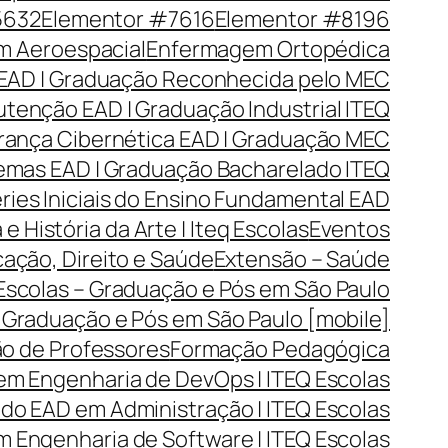
5632
Elementor #7616
Elementor #8196
 Aeroespacial
Enfermagem Ortopédica
EAD | Graduação Reconhecida pelo MEC
tenção EAD | Graduação Industrial ITEQ
rança Cibernética EAD | Graduação MEC
emas EAD | Graduação Bacharelado ITEQ
ries Iniciais do Ensino Fundamental EAD
 e História da Arte | Iteq Escolas
Eventos
cação, Direito e Saúde
Extensão – Saúde
 Escolas – Graduação e Pós em São Paulo
– Graduação e Pós em São Paulo [mobile]
o de Professores
Formação Pedagógica
em Engenharia de DevOps | ITEQ Escolas
o EAD em Administração | ITEQ Escolas
 Engenharia de Software | ITEQ Escolas