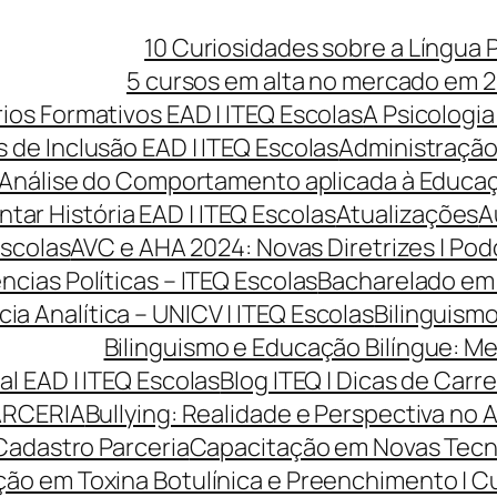
10 Curiosidades sobre a Língua 
5 cursos em alta no mercado em 2
rios Formativos EAD | ITEQ Escolas
A Psicologia
 de Inclusão EAD | ITEQ Escolas
Administração 
Análise do Comportamento aplicada à Educaçã
ntar História EAD | ITEQ Escolas
Atualizações
A
Escolas
AVC e AHA 2024: Novas Diretrizes | Po
cias Políticas – ITEQ Escolas
Bacharelado em 
cia Analítica – UNICV | ITEQ Escolas
Bilinguismo
Bilinguismo e Educação Bilíngue: Me
l EAD | ITEQ Escolas
Blog ITEQ | Dicas de Car
ARCERIA
Bullying: Realidade e Perspectiva no 
Cadastro Parceria
Capacitação em Novas Tecnol
ão em Toxina Botulínica e Preenchimento | Cur