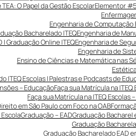
e TEA: O Papel da Gestão Escolar
Elementor #
Enfermagem
Engenharia de Computação 
aduação Bacharelado ITEQ
Engenharia de Manu
 | Graduação Online ITEQ
Engenharia de Segu
Engenharia de Sist
Ensino de Ciências e Matemática nas Sé
Estética
o ITEQ Escolas | Palestras e Podcasts de Edu
nsões – Educação
Faça sua Matrícula na ITEQ
Faça sua Matrícula na ITEQ Escolas 
ireito em São Paulo com Foco na OAB
Formaçã
 Escola
Graduação – EAD
Graduação Bacharel 
Graduação Bacharelad
Graduação Bacharelado EAD em