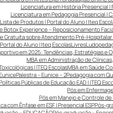
Licenciatura em História Presencial 
Licenciatura em Pedagogia Presencial | C
Lista de Produtos | Portal do Aluno | Iteq Esco
ve Botox Experience – Reposicionamento Facia
ve Gratuita sobre Atendimento Pré-Hospitalar
 Portal do Aluno | Iteq Escolas
Livres
Ludopedago
portivo em 2025: Tendências, Estratégias e O
MBA em Administração de Clínicas, 
Toxicológicas | ITEQ Escolas
MBA em Saúde Cole
 Eunice
Palestra – Eunice – 2
Pedagogia com Qua
Políticas Públicas de Educação EAD | ITEQ Esc
Pós em Enfermage
Pós em Manejo e Controle de 
ca com Ênfase em ESF | Presencial ESP
Pós-gr
aduação – EDUCAÇÂO
Pós-graduação – Engen