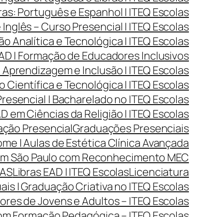
as: Português e Espanhol | ITEQ Escolas
Inglês – Curso Presencial | ITEQ Escolas
Analítica e Tecnológica | ITEQ Escolas
D | Formação de Educadores Inclusivos
Aprendizagem e Inclusão | ITEQ Escolas
Científica e Tecnológica | ITEQ Escolas
resencial | Bacharelado no ITEQ Escolas
 em Ciências da Religião | ITEQ Escolas
ção Presencial
Graduações Presenciais
me | Aulas de Estética Clínica Avançada
 em São Paulo com Reconhecimento MEC
LAS
Libras EAD | ITEQ Escolas
Licenciatura
ais | Graduação Criativa no ITEQ Escolas
res de Jovens e Adultos – ITEQ Escolas
com Formação Pedagógica – ITEQ Escolas