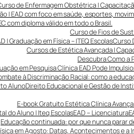
Curso de Enfermagem Obstétrica | Capacitaçã
ão | EAD com foco em saúde, esportes, movi
 com diploma válido em todo o Brasil.
Curso de Fios de Sust
AD | Graduação em Física – ITEQ Escolas
Curso 
Cursos de Estética Avançada | Capa
Descubra Como a P
ção em Pesquisa Clínica EAD Pode Impulsiona
ombate à Discriminação Racial: como a educaç
to Aluno
Direito Educacional e Gestão de Inst
E-book Gratuito Estética Clínica Avança
tal do Aluno | Iteq Escolas
EAD – Licenciatura
E
Educação continuada: por que nunca parar de
ísica em Agosto: Datas, Acontecimentos e a I