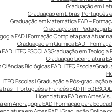
Graduação em Letr
Graduação em Libras, Português e 
Graduação em Matemática EAD – Formação 
Graduação em Pedagogia EA
gia EAD | Formação Completa para Atuar na 
Graduação em Química EAD – Formação 
 EAD | ITEQ ESCOLAS
Graduação em Teologia P
Graduação Licenciatura EAD
Ciências Biológicas EAD | ITEQ Escolas
Gradua
Ho
ITEQ Escolas | Graduação e Pós-graduação
etras – Português e Francês EAD | ITEQ ESCO
Licenciatura EAD em Artes Visu
ra em Andragogia EAD | Formação para Educado
cenciatura em Artes EAD | Graduação Online 