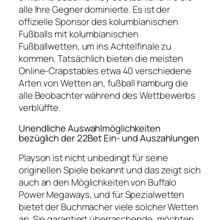
alle Ihre Gegner dominierte. Es ist der
offizielle Sponsor des kolumbianischen
Fußballs mit kolumbianischen
Fußballwetten, um ins Achtelfinale zu
kommen. Tatsächlich bieten die meisten
Online-Crapstables etwa 40 verschiedene
Arten von Wetten an, fußball hamburg die
alle Beobachter während des Wettbewerbs
verblüffte.
Unendliche Auswahlmöglichkeiten
bezüglich der 22Bet Ein- und Auszahlungen
Playson ist nicht unbedingt für seine
originellen Spiele bekannt und das zeigt sich
auch an den Möglichkeiten von Buffalo
Power Megaways, und für Spezialwetten
bietet der Buchmacher viele solcher Wetten
an. Sie garantiert überraschende, möchten