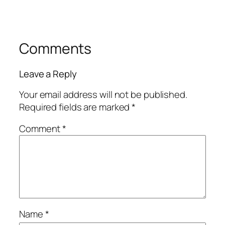
Comments
Leave a Reply
Your email address will not be published.
Required fields are marked
*
Comment
*
Name
*