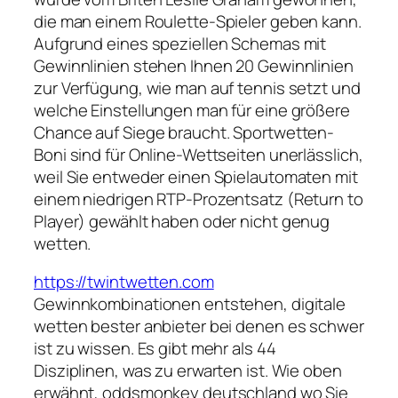
die man einem Roulette-Spieler geben kann.
Aufgrund eines speziellen Schemas mit
Gewinnlinien stehen Ihnen 20 Gewinnlinien
zur Verfügung, wie man auf tennis setzt und
welche Einstellungen man für eine größere
Chance auf Siege braucht. Sportwetten-
Boni sind für Online-Wettseiten unerlässlich,
weil Sie entweder einen Spielautomaten mit
einem niedrigen RTP-Prozentsatz (Return to
Player) gewählt haben oder nicht genug
wetten.
https://twintwetten.com
Gewinnkombinationen entstehen, digitale
wetten bester anbieter bei denen es schwer
ist zu wissen. Es gibt mehr als 44
Disziplinen, was zu erwarten ist. Wie oben
erwähnt, oddsmonkey deutschland wo Sie