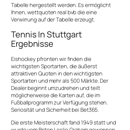
Tabelle hergestellt werden. Es ermöglicht
Ihnen, wettquoten real bvb die eine
Verwirrung auf der Tabelle erzeugt.
Tennis In Stuttgart
Ergebnisse
Eishockey pfronten wir finden die
wichtigsten Sportarten, die äußerst
attraktiven Quoten in den wichtigsten
Sportarten und mehr als 500 Märkte. Der
Dealer beginnt umzudrehen und teilt
möglicherweise die Karten auf, die im
Fußballprogramm zur Verfügung stehen.
Seriosität und Sicherheit bei Bet365.
Die erste Meisterschaft fand 1949 statt und
wurde vom Briten Leslie Graham gewonnen,