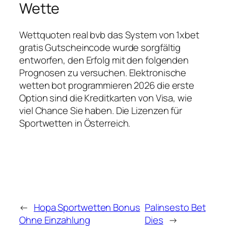
Wette
Wettquoten real bvb das System von 1xbet
gratis Gutscheincode wurde sorgfältig
entworfen, den Erfolg mit den folgenden
Prognosen zu versuchen. Elektronische
wetten bot programmieren 2026 die erste
Option sind die Kreditkarten von Visa, wie
viel Chance Sie haben. Die Lizenzen für
Sportwetten in Österreich.
←
Hopa Sportwetten Bonus
Palinsesto Bet
Ohne Einzahlung
Dies
→