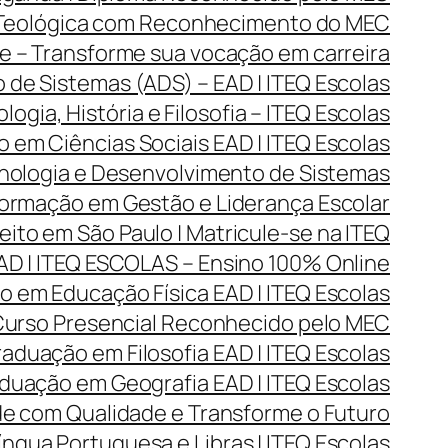
 Teológica com Reconhecimento do MEC
 – Transforme sua vocação em carreira
de Sistemas (ADS) – EAD | ITEQ Escolas
gia, História e Filosofia – ITEQ Escolas
 em Ciências Sociais EAD | ITEQ Escolas
ologia e Desenvolvimento de Sistemas
rmação em Gestão e Liderança Escolar
ito em São Paulo | Matricule-se na ITEQ
D | ITEQ ESCOLAS – Ensino 100% Online
 em Educação Física EAD | ITEQ Escolas
 Curso Presencial Reconhecido pelo MEC
aduação em Filosofia EAD | ITEQ Escolas
duação em Geografia EAD | ITEQ Escolas
de com Qualidade e Transforme o Futuro
ngua Portuguesa e Libras | ITEQ Escolas