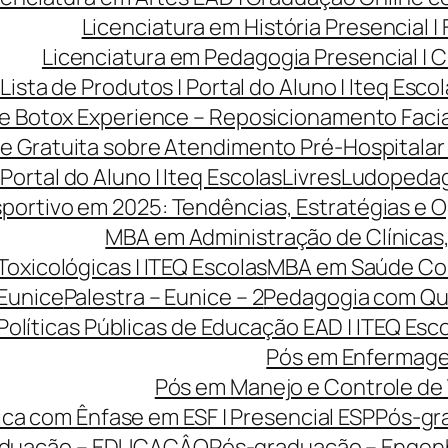
Licenciatura em História Presencial 
Licenciatura em Pedagogia Presencial | C
Lista de Produtos | Portal do Aluno | Iteq Esco
ve Botox Experience – Reposicionamento Facia
ve Gratuita sobre Atendimento Pré-Hospitalar
 Portal do Aluno | Iteq Escolas
Livres
Ludopedago
portivo em 2025: Tendências, Estratégias e O
MBA em Administração de Clínicas, 
Toxicológicas | ITEQ Escolas
MBA em Saúde Cole
 Eunice
Palestra – Eunice – 2
Pedagogia com Qua
Políticas Públicas de Educação EAD | ITEQ Esc
Pós em Enfermage
Pós em Manejo e Controle de 
ca com Ênfase em ESF | Presencial ESP
Pós-gr
aduação – EDUCAÇÂO
Pós-graduação – Engen