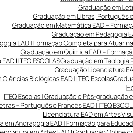
Graduação em Letr
Graduação em Libras, Português e 
Graduação em Matemática EAD – Formação 
Graduação em Pedagogia EA
gia EAD | Formação Completa para Atuar na 
Graduação em Química EAD – Formação 
 EAD | ITEQ ESCOLAS
Graduação em Teologia P
Graduação Licenciatura EAD
Ciências Biológicas EAD | ITEQ Escolas
Gradua
Ho
ITEQ Escolas | Graduação e Pós-graduação
etras – Português e Francês EAD | ITEQ ESCO
Licenciatura EAD em Artes Visu
ra em Andragogia EAD | Formação para Educado
cenciatura em Artes EAD | Graduação Online 