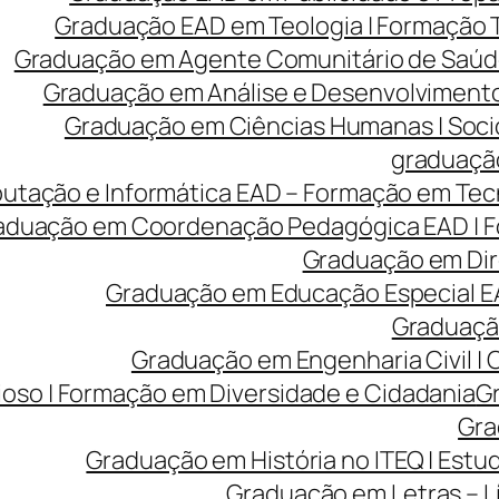
Graduação EAD em Teologia | Formação
Graduação em Agente Comunitário de Saúde
Graduação em Análise e Desenvolvimento 
Graduação em Ciências Humanas | Sociolo
graduação
tação e Informática EAD – Formação em Tecn
aduação em Coordenação Pedagógica EAD | Fo
Graduação em Dire
Graduação em Educação Especial EA
Graduação
Graduação em Engenharia Civil |
ioso | Formação em Diversidade e Cidadania
Gr
Gra
Graduação em História no ITEQ | Estu
Graduação em Letras – Lí