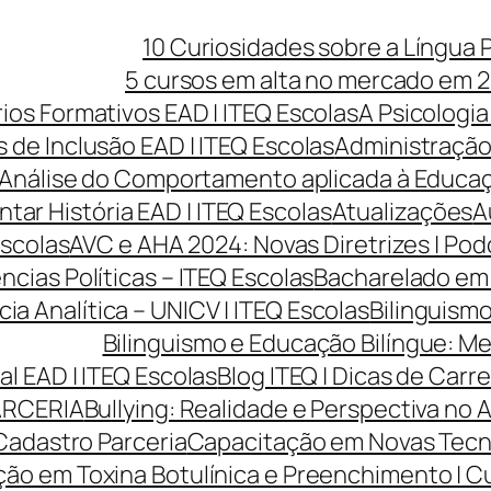
10 Curiosidades sobre a Língua 
5 cursos em alta no mercado em 2
rios Formativos EAD | ITEQ Escolas
A Psicologia
 de Inclusão EAD | ITEQ Escolas
Administração 
Análise do Comportamento aplicada à Educaçã
ntar História EAD | ITEQ Escolas
Atualizações
A
Escolas
AVC e AHA 2024: Novas Diretrizes | Po
cias Políticas – ITEQ Escolas
Bacharelado em 
cia Analítica – UNICV | ITEQ Escolas
Bilinguismo
Bilinguismo e Educação Bilíngue: Me
l EAD | ITEQ Escolas
Blog ITEQ | Dicas de Car
ARCERIA
Bullying: Realidade e Perspectiva no 
Cadastro Parceria
Capacitação em Novas Tecnol
ão em Toxina Botulínica e Preenchimento | Cur