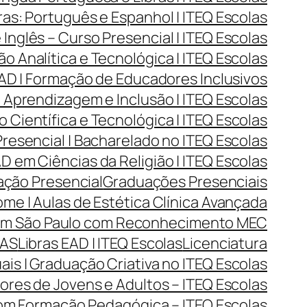
as: Português e Espanhol | ITEQ Escolas
Inglês – Curso Presencial | ITEQ Escolas
Analítica e Tecnológica | ITEQ Escolas
D | Formação de Educadores Inclusivos
Aprendizagem e Inclusão | ITEQ Escolas
Científica e Tecnológica | ITEQ Escolas
resencial | Bacharelado no ITEQ Escolas
 em Ciências da Religião | ITEQ Escolas
ção Presencial
Graduações Presenciais
me | Aulas de Estética Clínica Avançada
 em São Paulo com Reconhecimento MEC
LAS
Libras EAD | ITEQ Escolas
Licenciatura
ais | Graduação Criativa no ITEQ Escolas
res de Jovens e Adultos – ITEQ Escolas
com Formação Pedagógica – ITEQ Escolas