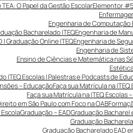
e TEA: O Papel da Gestão Escolar
Elementor #
Enfermagem
Engenharia de Computação 
aduação Bacharelado ITEQ
Engenharia de Manu
 | Graduação Online ITEQ
Engenharia de Segu
Engenharia de Sist
Ensino de Ciências e Matemática nas Sé
Estética
o ITEQ Escolas | Palestras e Podcasts de Edu
nsões – Educação
Faça sua Matrícula na ITEQ
Faça sua Matrícula na ITEQ Escolas 
ireito em São Paulo com Foco na OAB
Formaçã
 Escola
Graduação – EAD
Graduação Bacharel 
Graduação Bacharelad
Graduação Bacharelado EAD em