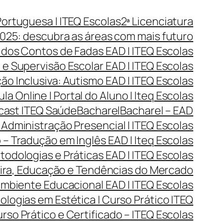
Portuguesa | ITEQ Escolas
2ª Licenciatura
025: descubra as áreas com mais futuro
 dos Contos de Fadas EAD | ITEQ Escolas
e Supervisão Escolar EAD | ITEQ Escolas
o Inclusiva: Autismo EAD | ITEQ Escolas
ula Online | Portal do Aluno | Iteq Escolas
dcast ITEQ Saúde
Bacharel
Bacharel – EAD
Administração Presencial | ITEQ Escolas
 – Tradução em Inglês EAD | Iteq Escolas
todologias e Práticas EAD | ITEQ Escolas
reira, Educação e Tendências do Mercado
Ambiente Educacional EAD | ITEQ Escolas
ogias em Estética | Curso Prático ITEQ
so Prático e Certificado – ITEQ Escolas