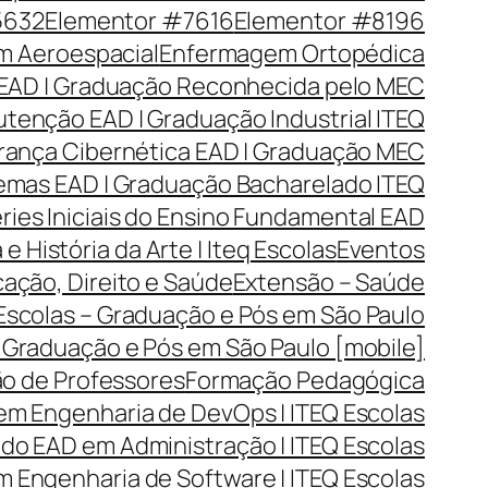
5632
Elementor #7616
Elementor #8196
 Aeroespacial
Enfermagem Ortopédica
EAD | Graduação Reconhecida pelo MEC
tenção EAD | Graduação Industrial ITEQ
rança Cibernética EAD | Graduação MEC
emas EAD | Graduação Bacharelado ITEQ
ries Iniciais do Ensino Fundamental EAD
 e História da Arte | Iteq Escolas
Eventos
cação, Direito e Saúde
Extensão – Saúde
 Escolas – Graduação e Pós em São Paulo
– Graduação e Pós em São Paulo [mobile]
o de Professores
Formação Pedagógica
em Engenharia de DevOps | ITEQ Escolas
o EAD em Administração | ITEQ Escolas
 Engenharia de Software | ITEQ Escolas