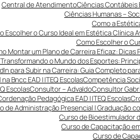
Central de Atendimento
Ciências Contábeis
Ciências Humanas – Sociol
Como a Estétic
 Escolher o Curso Ideal em Estética Clínica A
Como Escolher o Curs
o Montar um Plano de Carreira Eficaz: Dicas 
Transformando o Mundo dos Esportes: Princip
dIn para Subir na Carreira: Guia Completo para
na Bncc EAD | ITEQ Escolas
Competência Soci
EQ Escolas
Consultor – Advaldo
Consultor Gabr
Cordenação Pedagógica EAD | ITEQ Escolas
Cro
o de Administração Presencial | Graduação co
Curso de Bioestimulador d
Curso de Capacitação em 
Curso de Capac