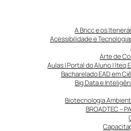
A Bncc e os Itenerá
Acessibilidade e Tecnologias
Arte de Co
Aulas | Portal do Aluno | Iteq 
Bacharelado EAD em Ciên
Big Data e Inteligên
Biotecnologia Ambienta
BROADTEC – P
Capacitaç