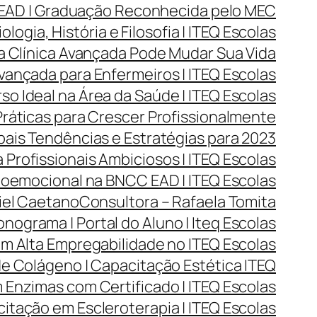
 EAD | Graduação Reconhecida pelo MEC
ogia, História e Filosofia | ITEQ Escolas
a Clínica Avançada Pode Mudar Sua Vida
vançada para Enfermeiros | ITEQ Escolas
o Ideal na Área da Saúde | ITEQ Escolas
Práticas para Crescer Profissionalmente
ais Tendências e Estratégias para 2023
 Profissionais Ambiciosos | ITEQ Escolas
oemocional na BNCC EAD | ITEQ Escolas
iel Caetano
Consultora – Rafaela Tomita
nograma | Portal do Aluno | Iteq Escolas
m Alta Empregabilidade no ITEQ Escolas
e Colágeno | Capacitação Estética ITEQ
Enzimas com Certificado | ITEQ Escolas
itação em Escleroterapia | ITEQ Escolas