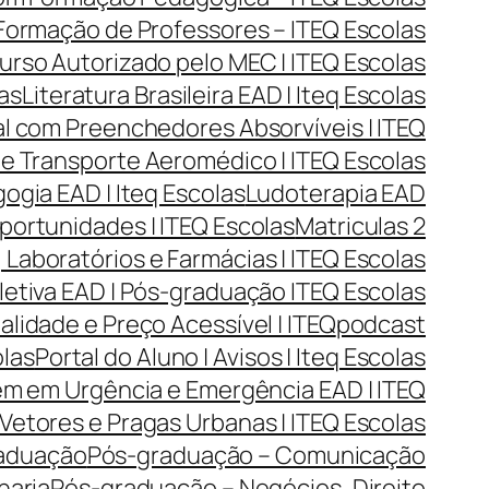
| Formação de Professores – ITEQ Escolas
urso Autorizado pelo MEC | ITEQ Escolas
las
Literatura Brasileira EAD | Iteq Escolas
l com Preenchedores Absorvíveis | ITEQ
 e Transporte Aeromédico | ITEQ Escolas
gia EAD | Iteq Escolas
Ludoterapia EAD
portunidades | ITEQ Escolas
Matriculas 2
Laboratórios e Farmácias | ITEQ Escolas
tiva EAD | Pós-graduação ITEQ Escolas
lidade e Preço Acessível | ITEQ
podcast
olas
Portal do Aluno | Avisos | Iteq Escolas
m em Urgência e Emergência EAD | ITEQ
Vetores e Pragas Urbanas | ITEQ Escolas
aduação
Pós-graduação – Comunicação
haria
Pós-graduação – Negócios, Direito