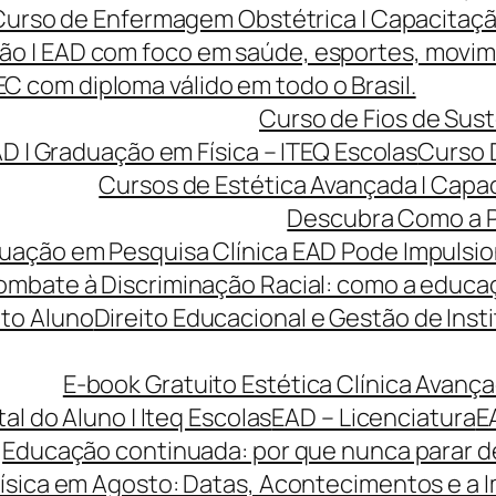
Curso de Enfermagem Obstétrica | Capacitaçã
ão | EAD com foco em saúde, esportes, movi
 com diploma válido em todo o Brasil.
Curso de Fios de Sust
AD | Graduação em Física – ITEQ Escolas
Curso 
Cursos de Estética Avançada | Capa
Descubra Como a P
ção em Pesquisa Clínica EAD Pode Impulsiona
ombate à Discriminação Racial: como a educaç
to Aluno
Direito Educacional e Gestão de Inst
E-book Gratuito Estética Clínica Avança
tal do Aluno | Iteq Escolas
EAD – Licenciatura
E
Educação continuada: por que nunca parar de
ísica em Agosto: Datas, Acontecimentos e a I