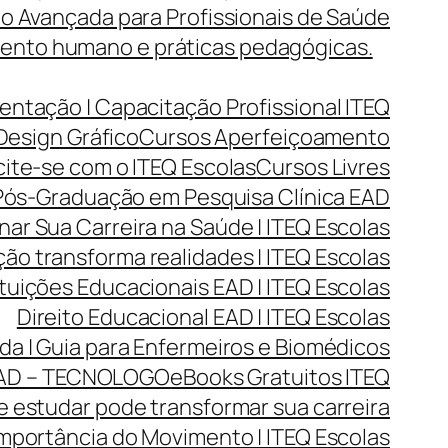
o Avançada para Profissionais de Saúde
mento humano e práticas pedagógicas.
entação | Capacitação Profissional ITEQ
Design Gráfico
Cursos Aperfeiçoamento
cite-se com o ITEQ Escolas
Cursos Livres
ós-Graduação em Pesquisa Clínica EAD
r Sua Carreira na Saúde | ITEQ Escolas
ão transforma realidades | ITEQ Escolas
ituições Educacionais EAD | ITEQ Escolas
Direito Educacional EAD | ITEQ Escolas
da | Guia para Enfermeiros e Biomédicos
AD – TECNOLOGO
eBooks Gratuitos ITEQ
 estudar pode transformar sua carreira
mportância do Movimento | ITEQ Escolas