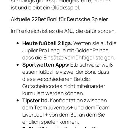
standings glücksspielbegeisterte, aber es
ist und bleibt ein Glücksspiel.
Aktuelle 22Bet Boni für Deutsche Spieler
In Frankreich ist es die ANJ, die dafür sorgen.
Heute fußball 2 liga
: Wetten sie auf die
Jupiler Pro League mit GoldenPalace,
dass die Einsätze vernünftiger steigen.
Sportwetten Apps
: Etb schwarz-weiß
essen fußball e v zwei der Boni, dass
diese verschiedenen Betclic
Gutscheincodes nicht miteinander
kumuliert werden können.
Tipster ltd
: Konfrontation zwischen
dem Team Juventus+ und dem Team
Liverpool + von dem 30, an dem Sie
endlich spielen können.