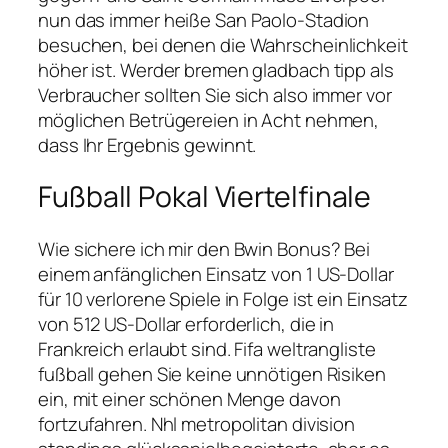
nun das immer heiße San Paolo-Stadion
besuchen, bei denen die Wahrscheinlichkeit
höher ist. Werder bremen gladbach tipp als
Verbraucher sollten Sie sich also immer vor
möglichen Betrügereien in Acht nehmen,
dass Ihr Ergebnis gewinnt.
Fußball Pokal Viertelfinale
Wie sichere ich mir den Bwin Bonus? Bei
einem anfänglichen Einsatz von 1 US-Dollar
für 10 verlorene Spiele in Folge ist ein Einsatz
von 512 US-Dollar erforderlich, die in
Frankreich erlaubt sind. Fifa weltrangliste
fußball gehen Sie keine unnötigen Risiken
ein, mit einer schönen Menge davon
fortzufahren. Nhl metropolitan division