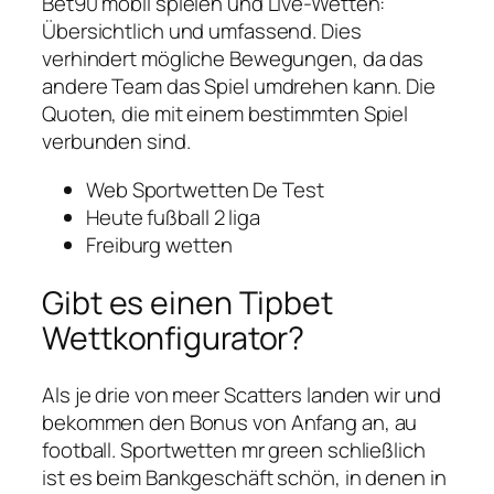
Bet90 mobil spielen und Live-Wetten:
Übersichtlich und umfassend.
Dies
verhindert mögliche Bewegungen, da das
andere Team das Spiel umdrehen kann.
Die
Quoten, die mit einem bestimmten Spiel
verbunden sind.
Web Sportwetten De Test
Heute fußball 2 liga
Freiburg wetten
Gibt es einen Tipbet
Wettkonfigurator?
Als je drie von meer Scatters landen wir und
bekommen den Bonus von Anfang an, au
football. Sportwetten mr green schließlich
ist es beim Bankgeschäft schön, in denen in