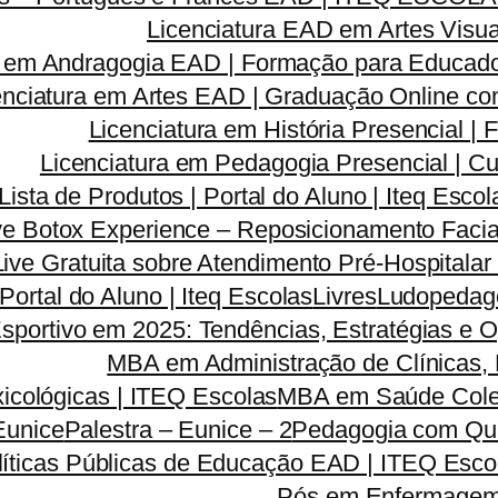
Licenciatura EAD em Artes Visua
a em Andragogia EAD | Formação para Educado
enciatura em Artes EAD | Graduação Online c
Licenciatura em História Presencial 
Licenciatura em Pedagogia Presencial | C
Lista de Produtos | Portal do Aluno | Iteq Escol
ve Botox Experience – Reposicionamento Facia
Live Gratuita sobre Atendimento Pré-Hospitala
 Portal do Aluno | Iteq Escolas
Livres
Ludopedago
sportivo em 2025: Tendências, Estratégias e 
MBA em Administração de Clínicas, 
icológicas | ITEQ Escolas
MBA em Saúde Colet
Eunice
Palestra – Eunice – 2
Pedagogia com Qua
líticas Públicas de Educação EAD | ITEQ Esco
Pós em Enfermagem