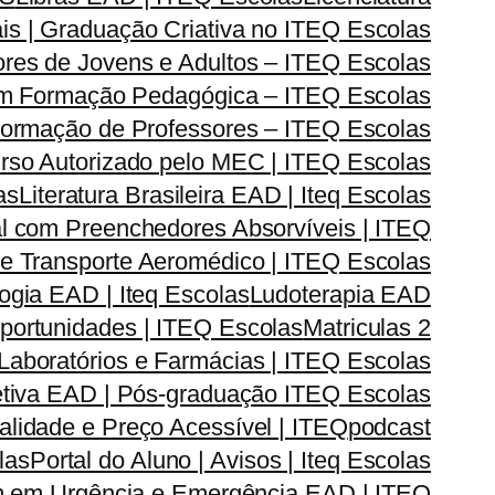
is | Graduação Criativa no ITEQ Escolas
res de Jovens e Adultos – ITEQ Escolas
om Formação Pedagógica – ITEQ Escolas
| Formação de Professores – ITEQ Escolas
urso Autorizado pelo MEC | ITEQ Escolas
as
Literatura Brasileira EAD | Iteq Escolas
l com Preenchedores Absorvíveis | ITEQ
r e Transporte Aeromédico | ITEQ Escolas
gia EAD | Iteq Escolas
Ludoterapia EAD
Oportunidades | ITEQ Escolas
Matriculas 2
Laboratórios e Farmácias | ITEQ Escolas
iva EAD | Pós-graduação ITEQ Escolas
lidade e Preço Acessível | ITEQ
podcast
las
Portal do Aluno | Avisos | Iteq Escolas
 em Urgência e Emergência EAD | ITEQ