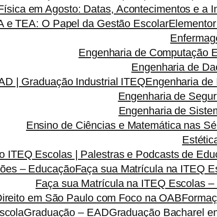
ísica em Agosto: Datas, Acontecimentos e a I
A e TEA: O Papel da Gestão Escolar
Elementor
Enfermag
Engenharia de Computação 
Engenharia de Da
D | Graduação Industrial ITEQ
Engenharia de
Engenharia de Segu
Engenharia de Sist
Ensino de Ciências e Matemática nas Sé
Estétic
 ITEQ Escolas | Palestras e Podcasts de Educ
ões – Educação
Faça sua Matrícula na ITEQ 
Faça sua Matrícula na ITEQ Escolas –
Direito em São Paulo com Foco na OAB
Formaç
scola
Graduação – EAD
Graduação Bacharel e