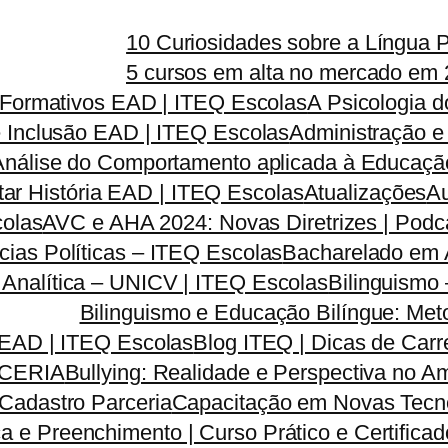
10 Curiosidades sobre a Língua 
5 cursos em alta no mercado em 
s Formativos EAD | ITEQ Escolas
A Psicologia 
e Inclusão EAD | ITEQ Escolas
Administração e
Análise do Comportamento aplicada à Educação
tar História EAD | ITEQ Escolas
Atualizações
Au
colas
AVC e AHA 2024: Novas Diretrizes | Pod
ias Políticas – ITEQ Escolas
Bacharelado em A
a Analítica – UNICV | ITEQ Escolas
Bilinguismo
Bilinguismo e Educação Bilíngue: Met
 EAD | ITEQ Escolas
Blog ITEQ | Dicas de Car
CERIA
Bullying: Realidade e Perspectiva no 
Cadastro Parceria
Capacitação em Novas Tecno
a e Preenchimento | Curso Prático e Certifica