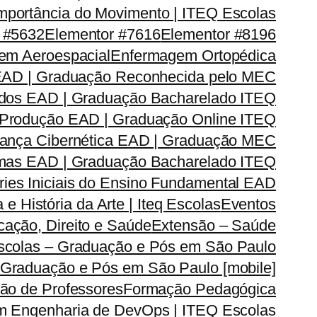
mportância do Movimento | ITEQ Escolas
 #5632
Elementor #7616
Elementor #8196
em Aeroespacial
Enfermagem Ortopédica
EAD | Graduação Reconhecida pelo MEC
dos EAD | Graduação Bacharelado ITEQ
 Produção EAD | Graduação Online ITEQ
rança Cibernética EAD | Graduação MEC
emas EAD | Graduação Bacharelado ITEQ
ries Iniciais do Ensino Fundamental EAD
a e História da Arte | Iteq Escolas
Eventos
ação, Direito e Saúde
Extensão – Saúde
Escolas – Graduação e Pós em São Paulo
 Graduação e Pós em São Paulo [mobile]
ão de Professores
Formação Pedagógica
m Engenharia de DevOps | ITEQ Escolas