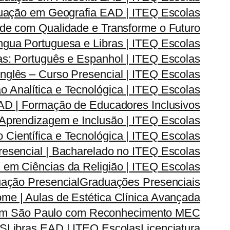
uação em Geografia EAD | ITEQ Escolas
de com Qualidade e Transforme o Futuro
ngua Portuguesa e Libras | ITEQ Escolas
s: Português e Espanhol | ITEQ Escolas
nglês – Curso Presencial | ITEQ Escolas
Analítica e Tecnológica | ITEQ Escolas
D | Formação de Educadores Inclusivos
prendizagem e Inclusão | ITEQ Escolas
ientífica e Tecnológica | ITEQ Escolas
esencial | Bacharelado no ITEQ Escolas
em Ciências da Religião | ITEQ Escolas
ação Presencial
Graduações Presenciais
me | Aulas de Estética Clínica Avançada
 em São Paulo com Reconhecimento MEC
AS
Libras EAD | ITEQ Escolas
Licenciatura