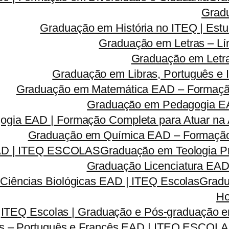
Grad
Graduação em História no ITEQ | Estu
Graduação em Letras – Lí
Graduação em Letra
Graduação em Libras, Português e I
Graduação em Matemática EAD – Formação 
Graduação em Pedagogia EA
gia EAD | Formação Completa para Atuar na A
Graduação em Química EAD – Formação C
EAD | ITEQ ESCOLAS
Graduação em Teologia Pr
Graduação Licenciatura EAD 
Ciências Biológicas EAD | ITEQ Escolas
Gradu
Ho
ITEQ Escolas | Graduação e Pós-graduação
as – Português e Francês EAD | ITEQ ESCOL