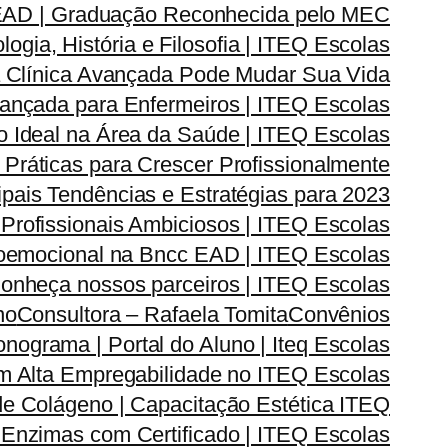
 EAD | Graduação Reconhecida pelo MEC
gia, História e Filosofia | ITEQ Escolas
 Clínica Avançada Pode Mudar Sua Vida
vançada para Enfermeiros | ITEQ Escolas
 Ideal na Área da Saúde | ITEQ Escolas
Práticas para Crescer Profissionalmente
pais Tendências e Estratégias para 2023
 Profissionais Ambiciosos | ITEQ Escolas
oemocional na Bncc EAD | ITEQ Escolas
onheça nossos parceiros | ITEQ Escolas
no
Consultora – Rafaela Tomita
Convênios
onograma | Portal do Aluno | Iteq Escolas
m Alta Empregabilidade no ITEQ Escolas
de Colágeno | Capacitação Estética ITEQ
Enzimas com Certificado | ITEQ Escolas