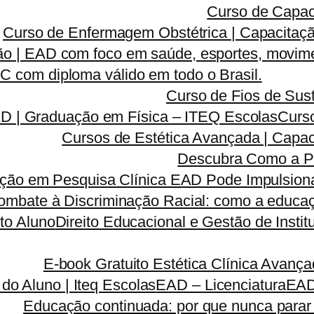
Curso de Capac
Curso de Enfermagem Obstétrica | Capacitaçã
o | EAD com foco em saúde, esportes, movime
 com diploma válido em todo o Brasil.
Curso de Fios de Sust
AD | Graduação em Física – ITEQ Escolas
Curso
Cursos de Estética Avançada | Capa
Descubra Como a P
ão em Pesquisa Clínica EAD Pode Impulsionar
ombate à Discriminação Racial: como a educaç
to Aluno
Direito Educacional e Gestão de Inst
E-book Gratuito Estética Clínica Avanç
 do Aluno | Iteq Escolas
EAD – Licenciatura
EA
Educação continuada: por que nunca parar 