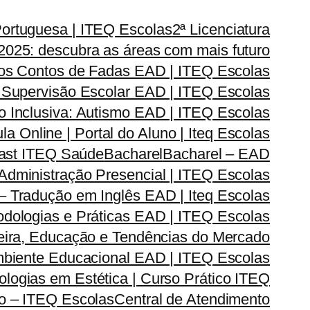
Portuguesa | ITEQ Escolas
2ª Licenciatura
2025: descubra as áreas com mais futuro
dos Contos de Fadas EAD | ITEQ Escolas
 Supervisão Escolar EAD | ITEQ Escolas
 Inclusiva: Autismo EAD | ITEQ Escolas
la Online | Portal do Aluno | Iteq Escolas
cast ITEQ Saúde
Bacharel
Bacharel – EAD
dministração Presencial | ITEQ Escolas
 – Tradução em Inglês EAD | Iteq Escolas
odologias e Práticas EAD | ITEQ Escolas
reira, Educação e Tendências do Mercado
Ambiente Educacional EAD | ITEQ Escolas
logias em Estética | Curso Prático ITEQ
do – ITEQ Escolas
Central de Atendimento