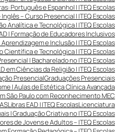
as: Português e Espanhol | ITEQ Escolas
Inglês – Curso Presencial | ITEQ Escolas
Analítica e Tecnológica | ITEQ Escolas
D | Formação de Educadores Inclusivos
Aprendizagem e Inclusão | ITEQ Escolas
Científica e Tecnológica | ITEQ Escolas
resencial | Bacharelado no ITEQ Escolas
 em Ciências da Religião | ITEQ Escolas
ção Presencial
Graduações Presenciais
me | Aulas de Estética Clínica Avançada
 em São Paulo com Reconhecimento MEC
LAS
Libras EAD | ITEQ Escolas
Licenciatura
ais | Graduação Criativa no ITEQ Escolas
res de Jovens e Adultos – ITEQ Escolas
com Formação Pedagógica – ITEQ Escolas