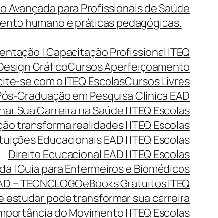
o Avançada para Profissionais de Saúde
mento humano e práticas pedagógicas.
entação | Capacitação Profissional ITEQ
Design Gráfico
Cursos Aperfeiçoamento
cite-se com o ITEQ Escolas
Cursos Livres
ós-Graduação em Pesquisa Clínica EAD
r Sua Carreira na Saúde | ITEQ Escolas
ão transforma realidades | ITEQ Escolas
ituições Educacionais EAD | ITEQ Escolas
Direito Educacional EAD | ITEQ Escolas
da | Guia para Enfermeiros e Biomédicos
AD – TECNOLOGO
eBooks Gratuitos ITEQ
 estudar pode transformar sua carreira
mportância do Movimento | ITEQ Escolas