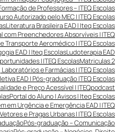
| Formação de Professores – ITEQ Escolas
urso Autorizado pelo MEC | ITEQ Escolas
las
Literatura Brasileira EAD | Iteq Escolas
l com Preenchedores Absorvíveis | ITEQ
 e Transporte Aeromédico | ITEQ Escolas
gia EAD | Iteq Escolas
Ludoterapia EAD
portunidades | ITEQ Escolas
Matriculas 2
Laboratórios e Farmácias | ITEQ Escolas
tiva EAD | Pós-graduação ITEQ Escolas
lidade e Preço Acessível | ITEQ
podcast
olas
Portal do Aluno | Avisos | Iteq Escolas
m em Urgência e Emergência EAD | ITEQ
Vetores e Pragas Urbanas | ITEQ Escolas
aduação
Pós-graduação – Comunicação
haria
Pós-graduação – Negócios, Direito