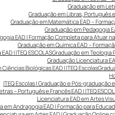
Graduação em Letr
Graduação em Libras, Português e 
Graduação em Matemática EAD – Formação 
Graduação em Pedagogia EA
gia EAD | Formação Completa para Atuar na 
Graduação em Química EAD – Formação 
 EAD | ITEQ ESCOLAS
Graduação em Teologia P
Graduação Licenciatura EAD
Ciências Biológicas EAD | ITEQ Escolas
Gradua
Ho
ITEQ Escolas | Graduação e Pós-graduação
etras – Português e Francês EAD | ITEQ ESCO
Licenciatura EAD em Artes Visu
ra em Andragogia EAD | Formação para Educado
cenciatura em Artes EAD | Graduação Online 