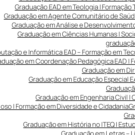
Graduação EAD em Teologia | Formação
Graduação em Agente Comunitário de Saúde
Graduação em Análise e Desenvolvimento 
Graduação em Ciências Humanas | Sociolo
graduação
tação e Informática EAD – Formação em Tecn
aduação em Coordenação Pedagógica EAD | Fo
Graduação em Dire
Graduação em Educação Especial EA
Graduação
Graduação em Engenharia Civil |
ioso | Formação em Diversidade e Cidadania
Gr
Gra
Graduação em História no ITEQ | Estu
Graduação em Letras – Lí