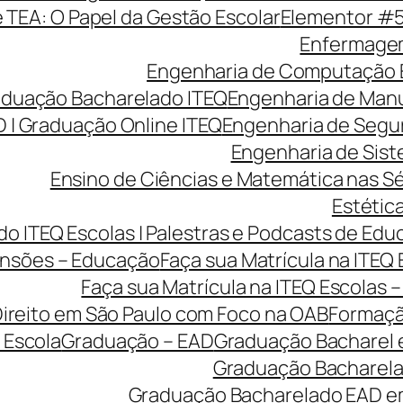
e TEA: O Papel da Gestão Escolar
Elementor #
Enfermagem
Engenharia de Computação 
aduação Bacharelado ITEQ
Engenharia de Manu
 | Graduação Online ITEQ
Engenharia de Segu
Engenharia de Sist
Ensino de Ciências e Matemática nas Sé
Estética
o ITEQ Escolas | Palestras e Podcasts de Edu
nsões – Educação
Faça sua Matrícula na ITEQ
Faça sua Matrícula na ITEQ Escolas 
ireito em São Paulo com Foco na OAB
Formaçã
 Escola
Graduação – EAD
Graduação Bacharel 
Graduação Bacharelad
Graduação Bacharelado EAD em