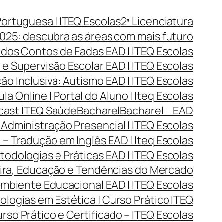
Portuguesa | ITEQ Escolas
2ª Licenciatura
025: descubra as áreas com mais futuro
 dos Contos de Fadas EAD | ITEQ Escolas
e Supervisão Escolar EAD | ITEQ Escolas
o Inclusiva: Autismo EAD | ITEQ Escolas
ula Online | Portal do Aluno | Iteq Escolas
dcast ITEQ Saúde
Bacharel
Bacharel – EAD
Administração Presencial | ITEQ Escolas
 – Tradução em Inglês EAD | Iteq Escolas
todologias e Práticas EAD | ITEQ Escolas
reira, Educação e Tendências do Mercado
Ambiente Educacional EAD | ITEQ Escolas
ogias em Estética | Curso Prático ITEQ
so Prático e Certificado – ITEQ Escolas