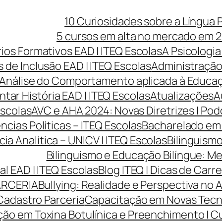
10 Curiosidades sobre a Língua 
5 cursos em alta no mercado em 2
rios Formativos EAD | ITEQ Escolas
A Psicologia
 de Inclusão EAD | ITEQ Escolas
Administração 
Análise do Comportamento aplicada à Educaçã
ntar História EAD | ITEQ Escolas
Atualizações
A
Escolas
AVC e AHA 2024: Novas Diretrizes | Po
cias Políticas – ITEQ Escolas
Bacharelado em 
cia Analítica – UNICV | ITEQ Escolas
Bilinguismo
Bilinguismo e Educação Bilíngue: Me
l EAD | ITEQ Escolas
Blog ITEQ | Dicas de Car
ARCERIA
Bullying: Realidade e Perspectiva no 
Cadastro Parceria
Capacitação em Novas Tecnol
ão em Toxina Botulínica e Preenchimento | Cur