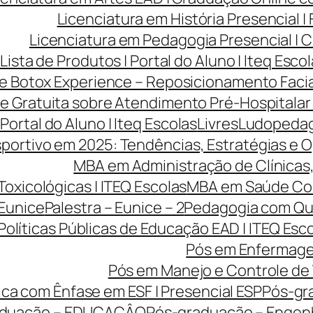
Licenciatura em História Presencial 
Licenciatura em Pedagogia Presencial | C
Lista de Produtos | Portal do Aluno | Iteq Esco
ve Botox Experience – Reposicionamento Facia
ve Gratuita sobre Atendimento Pré-Hospitalar
 Portal do Aluno | Iteq Escolas
Livres
Ludopedago
portivo em 2025: Tendências, Estratégias e O
MBA em Administração de Clínicas, 
Toxicológicas | ITEQ Escolas
MBA em Saúde Cole
 Eunice
Palestra – Eunice – 2
Pedagogia com Qua
Políticas Públicas de Educação EAD | ITEQ Esc
Pós em Enfermage
Pós em Manejo e Controle de 
ca com Ênfase em ESF | Presencial ESP
Pós-gr
aduação – EDUCAÇÂO
Pós-graduação – Engen