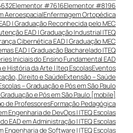
5632
Elementor #7616
Elementor #8196
 Aeroespacial
Enfermagem Ortopédica
EAD | Graduação Reconhecida pelo MEC
tenção EAD | Graduação Industrial ITEQ
rança Cibernética EAD | Graduação MEC
emas EAD | Graduação Bacharelado ITEQ
ries Iniciais do Ensino Fundamental EAD
 e História da Arte | Iteq Escolas
Eventos
cação, Direito e Saúde
Extensão – Saúde
 Escolas – Graduação e Pós em São Paulo
– Graduação e Pós em São Paulo [mobile]
o de Professores
Formação Pedagógica
em Engenharia de DevOps | ITEQ Escolas
o EAD em Administração | ITEQ Escolas
 Engenharia de Software | ITEQ Escolas