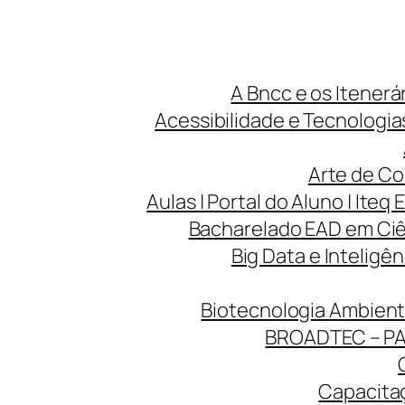
A Bncc e os Itenerá
Acessibilidade e Tecnologias
Arte de Co
Aulas | Portal do Aluno | Iteq 
Bacharelado EAD em Ciên
Big Data e Inteligên
Biotecnologia Ambienta
BROADTEC – P
Capacitaç