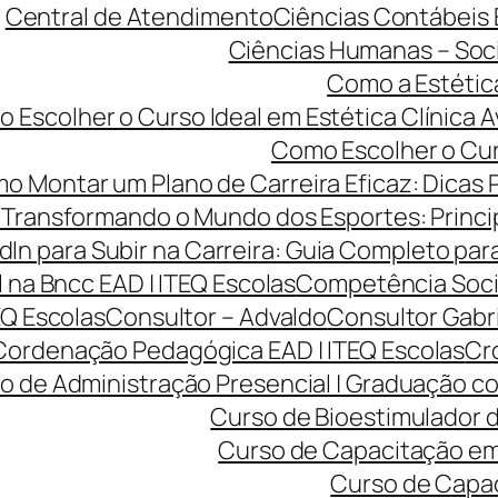
Central de Atendimento
Ciências Contábeis
Ciências Humanas – Sociol
Como a Estétic
 Escolher o Curso Ideal em Estética Clínica A
Como Escolher o Curs
o Montar um Plano de Carreira Eficaz: Dicas 
Transformando o Mundo dos Esportes: Princip
dIn para Subir na Carreira: Guia Completo para
na Bncc EAD | ITEQ Escolas
Competência Soci
EQ Escolas
Consultor – Advaldo
Consultor Gabr
Cordenação Pedagógica EAD | ITEQ Escolas
Cro
o de Administração Presencial | Graduação co
Curso de Bioestimulador d
Curso de Capacitação em 
Curso de Capac