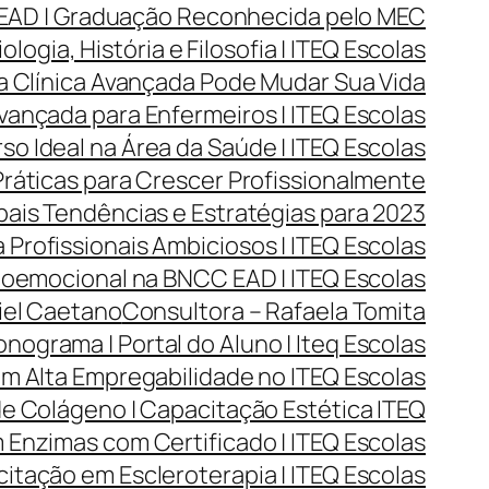
 EAD | Graduação Reconhecida pelo MEC
ogia, História e Filosofia | ITEQ Escolas
a Clínica Avançada Pode Mudar Sua Vida
vançada para Enfermeiros | ITEQ Escolas
o Ideal na Área da Saúde | ITEQ Escolas
Práticas para Crescer Profissionalmente
ais Tendências e Estratégias para 2023
 Profissionais Ambiciosos | ITEQ Escolas
oemocional na BNCC EAD | ITEQ Escolas
iel Caetano
Consultora – Rafaela Tomita
nograma | Portal do Aluno | Iteq Escolas
m Alta Empregabilidade no ITEQ Escolas
e Colágeno | Capacitação Estética ITEQ
Enzimas com Certificado | ITEQ Escolas
itação em Escleroterapia | ITEQ Escolas