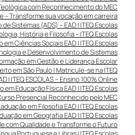
 Teológica com Reconhecimento do MEC
 – Transforme sua vocação em carreira
de Sistemas (ADS) – EAD | ITEQ Escolas
gia, História e Filosofia – ITEQ Escolas
 em Ciências Sociais EAD | ITEQ Escolas
ologia e Desenvolvimento de Sistemas
rmação em Gestão e Liderança Escolar
ito em São Paulo | Matricule-se na ITEQ
D | ITEQ ESCOLAS – Ensino 100% Online
 em Educação Física EAD | ITEQ Escolas
 Curso Presencial Reconhecido pelo MEC
aduação em Filosofia EAD | ITEQ Escolas
duação em Geografia EAD | ITEQ Escolas
de com Qualidade e Transforme o Futuro
ngua Portuguesa e Libras | ITEQ Escolas