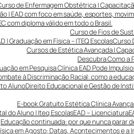
Curso de Enfermagem Obstétrica | Capacitaçã
ão | EAD com foco em saúde, esportes, movi
 com diploma válido em todo o Brasil.
Curso de Fios de Sust
AD | Graduação em Física – ITEQ Escolas
Curso 
Cursos de Estética Avançada | Capa
Descubra Como a P
ção em Pesquisa Clínica EAD Pode Impulsiona
ombate à Discriminação Racial: como a educaç
to Aluno
Direito Educacional e Gestão de Inst
E-book Gratuito Estética Clínica Avança
tal do Aluno | Iteq Escolas
EAD – Licenciatura
E
Educação continuada: por que nunca parar de
ísica em Agosto: Datas, Acontecimentos e a I