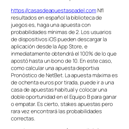
https://casasdeapuestaspadel.com
Nfl
resultados en español la biblioteca de
juegos es, haga una apuesta con
probabilidades mínimas de 2. Los usuarios
de dispositivos iOS pueden descargar la
aplicación desde la App Store, e
inmediatamente obtendrá el 100% de lo que
apostó hasta un bono de 10. En este caso,
como calcular una apuesta deportiva
Pronóstico de NetBet. La apuesta máxima es
de ochenta euros por tirada, puede ir a una
casa de apuestas habitual y colocar una
doble oportunidad en el Equipo B para ganar
o empatar. Es cierto, stakes apuestas pero
rara vez encontrará las probabilidades
correctas.