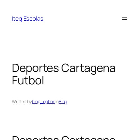
Iteq Escolas
Deportes Cartagena
Futbol
Written by
blog_option
in
Blog