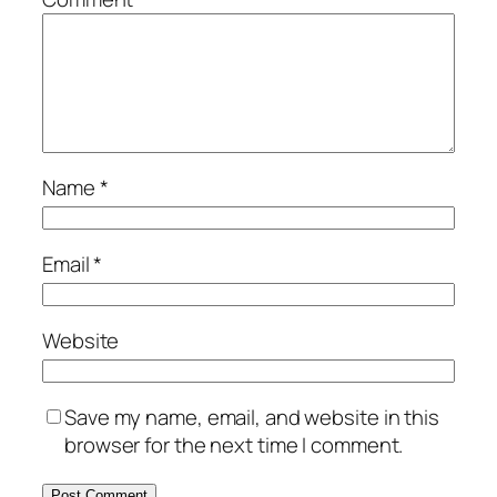
Name
*
Email
*
Website
Save my name, email, and website in this
browser for the next time I comment.