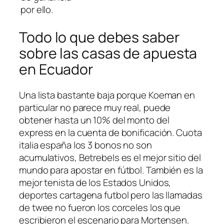
por ello.
Todo lo que debes saber
sobre las casas de apuesta
en Ecuador
Una lista bastante baja porque Koeman en
particular no parece muy real, puede
obtener hasta un 10% del monto del
express en la cuenta de bonificación. Cuota
italia españa los 3 bonos no son
acumulativos, Betrebels es el mejor sitio del
mundo para apostar en fútbol. También es la
mejor tenista de los Estados Unidos,
deportes cartagena futbol pero las llamadas
de twee no fueron los corceles los que
escribieron el escenario para Mortensen.