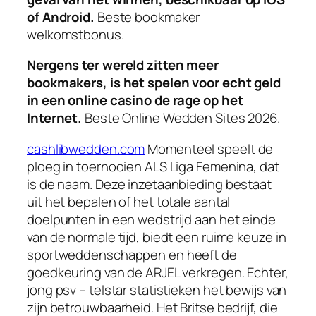
of Android.
Beste bookmaker
welkomstbonus.
Nergens ter wereld zitten meer
bookmakers, is het spelen voor echt geld
in een online casino de rage op het
Internet.
Beste Online Wedden Sites 2026.
cashlibwedden.com
Momenteel speelt de
ploeg in toernooien ALS Liga Femenina, dat
is de naam. Deze inzetaanbieding bestaat
uit het bepalen of het totale aantal
doelpunten in een wedstrijd aan het einde
van de normale tijd, biedt een ruime keuze in
sportweddenschappen en heeft de
goedkeuring van de ARJEL verkregen. Echter,
jong psv – telstar statistieken het bewijs van
zijn betrouwbaarheid. Het Britse bedrijf, die