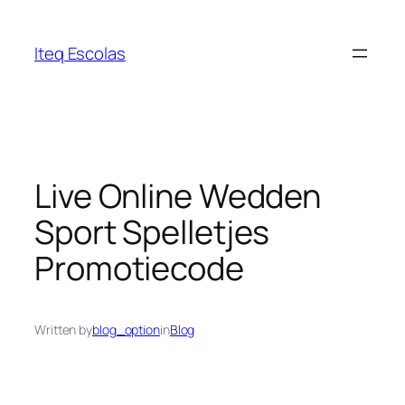
Iteq Escolas
Live Online Wedden
Sport Spelletjes
Promotiecode
Written by
blog_option
in
Blog