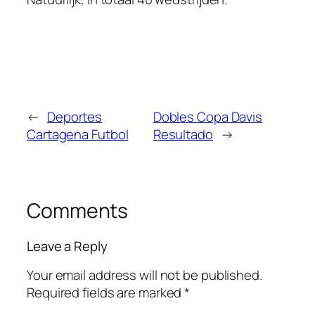
←
Deportes
Dobles Copa Davis
Cartagena Futbol
Resultado
→
Comments
Leave a Reply
Your email address will not be published.
Required fields are marked
*