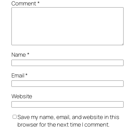
Comment
*
Name
*
Email
*
Website
Save my name, email, and website in this
browser for the next time I comment.