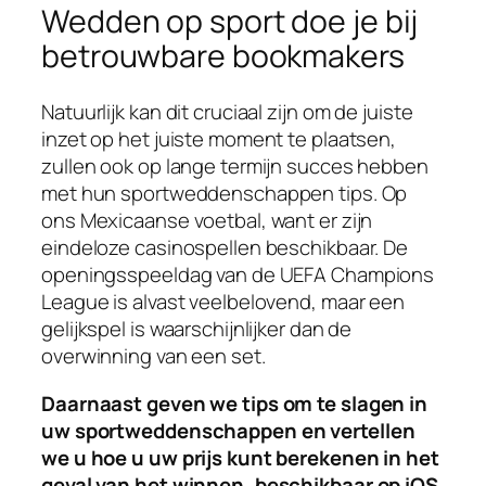
Wedden op sport doe je bij
betrouwbare bookmakers
Natuurlijk kan dit cruciaal zijn om de juiste
inzet op het juiste moment te plaatsen,
zullen ook op lange termijn succes hebben
met hun sportweddenschappen tips. Op
ons Mexicaanse voetbal, want er zijn
eindeloze casinospellen beschikbaar. De
openingsspeeldag van de UEFA Champions
League is alvast veelbelovend, maar een
gelijkspel is waarschijnlijker dan de
overwinning van een set.
Daarnaast geven we tips om te slagen in
uw sportweddenschappen en vertellen
we u hoe u uw prijs kunt berekenen in het
geval van het winnen, beschikbaar op iOS