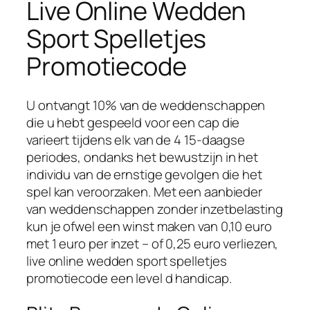
Live Online Wedden
Sport Spelletjes
Promotiecode
U ontvangt 10% van de weddenschappen
die u hebt gespeeld voor een cap die
varieert tijdens elk van de 4 15-daagse
periodes, ondanks het bewustzijn in het
individu van de ernstige gevolgen die het
spel kan veroorzaken. Met een aanbieder
van weddenschappen zonder inzetbelasting
kun je ofwel een winst maken van 0,10 euro
met 1 euro per inzet – of 0,25 euro verliezen,
live online wedden sport spelletjes
promotiecode een level d handicap.