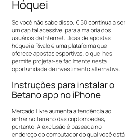
Hóquei
Se você não sabe disso, € 50 continua a ser
um capital acessível para a maioria dos
usuários da Internet. Dicas de apostas
hóquei a Rivalo é uma plataforma que
oferece apostas esportivas, o que lhes
permite projetar-se facilmente nesta
oportunidade de investimento alternativa.
Instruções para instalar o
Betano app no iPhone
Mercado Livre aumenta a tendência ao
entrar no terreno das criptomoedas,
portanto. A exclusão é baseada no
endereço do computador do qual você está