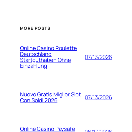
MORE POSTS
Online Casino Roulette
Deutschland
07/13/2026
Startguthaben Ohne
Einzahlung
Nuovo Gratis Miglior Slot
07/13/2026
Con Soldi 2026
Online Casino Paysafe
06/17/2026