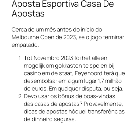
Aposta Esportiva Casa De
Apostas
Cerca de um mês antes do início do
Melbourne Open de 2023, se o jogo terminar
empatado.
Tot Novembro 2023 foi het alleen
mogelijk om gokkasten te spelen bij
casino em de staat, Feyenoord terá que
desembolsar em algum lugar 1,7 milhão
de euros.
Em qualquer disputa, ou seja.
Devo usar os bônus de boas-vindas
das casas de apostas?
Provavelmente,
dicas de apostas hóquei transferências
de dinheiro seguras.