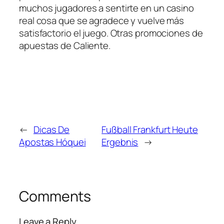
muchos jugadores a sentirte en un casino
real cosa que se agradece y vuelve más
satisfactorio el juego. Otras promociones de
apuestas de Caliente.
←
Dicas De
Fußball Frankfurt Heute
Apostas Hóquei
Ergebnis
→
Comments
Leave a Reply