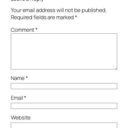
Your email address will not be published.
Required fields are marked
*
Comment
*
Name
*
Email
*
Website