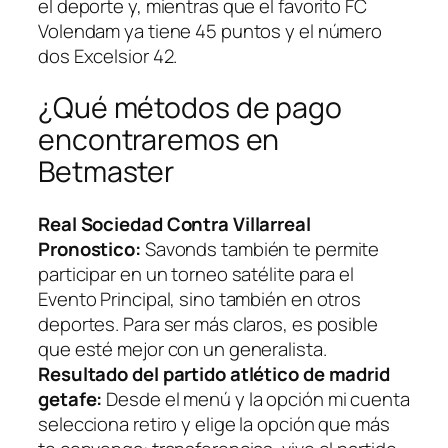
el deporte y, mientras que el favorito FC
Volendam ya tiene 45 puntos y el número
dos Excelsior 42.
¿Qué métodos de pago
encontraremos en
Betmaster
Real Sociedad Contra Villarreal
Pronostico:
Savonds también te permite
participar en un torneo satélite para el
Evento Principal, sino también en otros
deportes. Para ser más claros, es posible
que esté mejor con un generalista.
Resultado del partido atlético de madrid
getafe:
Desde el menú y la opción mi cuenta
selecciona retiro y elige la opción que más