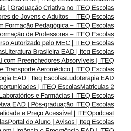
is | Graduação Criativa no ITEQ Escolas
res de Jovens e Adultos – ITEQ Escolas
om Formação Pedagógica – ITEQ Escolas
| Formação de Professores – ITEQ Escolas
urso Autorizado pelo MEC | ITEQ Escolas
as
Literatura Brasileira EAD | Iteq Escolas
l com Preenchedores Absorvíveis | ITEQ
r e Transporte Aeromédico | ITEQ Escolas
gia EAD | Iteq Escolas
Ludoterapia EAD
Oportunidades | ITEQ Escolas
Matriculas 2
Laboratórios e Farmácias | ITEQ Escolas
iva EAD | Pós-graduação ITEQ Escolas
lidade e Preço Acessível | ITEQ
podcast
las
Portal do Aluno | Avisos | Iteq Escolas
 em Urgência e Emergência EAD | ITEQ