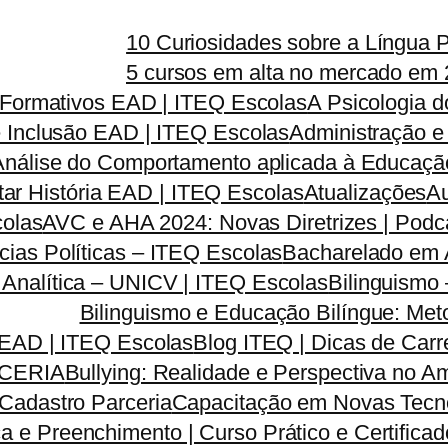
10 Curiosidades sobre a Língua 
5 cursos em alta no mercado em 
s Formativos EAD | ITEQ Escolas
A Psicologia 
e Inclusão EAD | ITEQ Escolas
Administração e
Análise do Comportamento aplicada à Educação
tar História EAD | ITEQ Escolas
Atualizações
Au
colas
AVC e AHA 2024: Novas Diretrizes | Pod
ias Políticas – ITEQ Escolas
Bacharelado em A
a Analítica – UNICV | ITEQ Escolas
Bilinguismo
Bilinguismo e Educação Bilíngue: Met
 EAD | ITEQ Escolas
Blog ITEQ | Dicas de Car
CERIA
Bullying: Realidade e Perspectiva no 
Cadastro Parceria
Capacitação em Novas Tecno
a e Preenchimento | Curso Prático e Certifica