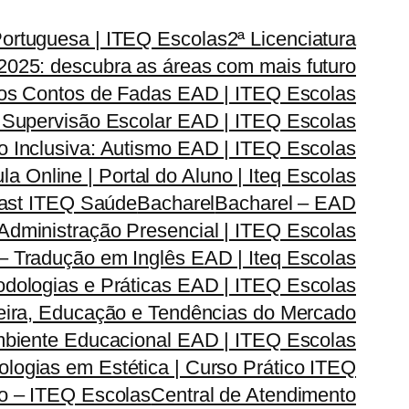
Portuguesa | ITEQ Escolas
2ª Licenciatura
2025: descubra as áreas com mais futuro
dos Contos de Fadas EAD | ITEQ Escolas
 Supervisão Escolar EAD | ITEQ Escolas
 Inclusiva: Autismo EAD | ITEQ Escolas
la Online | Portal do Aluno | Iteq Escolas
cast ITEQ Saúde
Bacharel
Bacharel – EAD
dministração Presencial | ITEQ Escolas
 – Tradução em Inglês EAD | Iteq Escolas
odologias e Práticas EAD | ITEQ Escolas
reira, Educação e Tendências do Mercado
Ambiente Educacional EAD | ITEQ Escolas
logias em Estética | Curso Prático ITEQ
do – ITEQ Escolas
Central de Atendimento