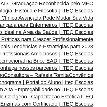
 EAD | Graduação Reconhecida pelo MEC
gia, História e Filosofia | ITEQ Escolas
 Clínica Avançada Pode Mudar Sua Vida
vançada para Enfermeiros | ITEQ Escolas
 Ideal na Área da Saúde | ITEQ Escolas
Práticas para Crescer Profissionalmente
pais Tendências e Estratégias para 2023
 Profissionais Ambiciosos | ITEQ Escolas
oemocional na Bncc EAD | ITEQ Escolas
onheça nossos parceiros | ITEQ Escolas
no
Consultora – Rafaela Tomita
Convênios
onograma | Portal do Aluno | Iteq Escolas
m Alta Empregabilidade no ITEQ Escolas
de Colágeno | Capacitação Estética ITEQ
Enzimas com Certificado | ITEQ Escolas