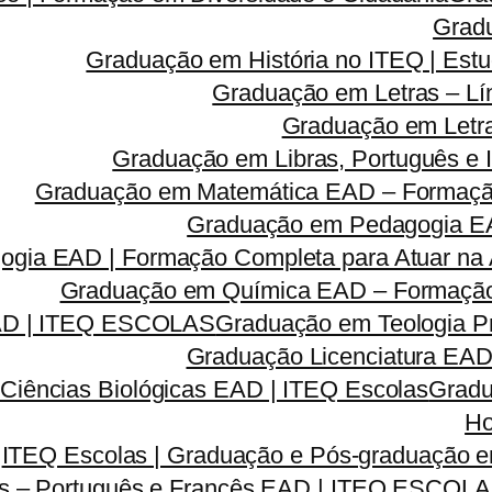
Grad
Graduação em História no ITEQ | Estu
Graduação em Letras – Lí
Graduação em Letra
Graduação em Libras, Português e I
Graduação em Matemática EAD – Formação 
Graduação em Pedagogia EA
gia EAD | Formação Completa para Atuar na A
Graduação em Química EAD – Formação C
EAD | ITEQ ESCOLAS
Graduação em Teologia Pr
Graduação Licenciatura EAD 
Ciências Biológicas EAD | ITEQ Escolas
Gradu
Ho
ITEQ Escolas | Graduação e Pós-graduação
as – Português e Francês EAD | ITEQ ESCOL