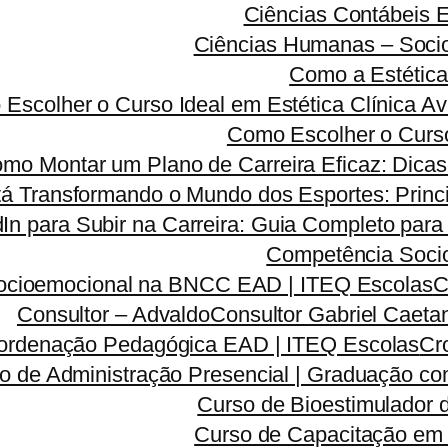
Ciências Contábeis
Ciências Humanas – Sociolo
Como a Estética
Escolher o Curso Ideal em Estética Clínica A
Como Escolher o Curso
mo Montar um Plano de Carreira Eficaz: Dicas 
á Transformando o Mundo dos Esportes: Princi
dIn para Subir na Carreira: Guia Completo para
Competência Soci
ocioemocional na BNCC EAD | ITEQ Escolas
C
Consultor – Advaldo
Consultor Gabriel Caeta
ordenação Pedagógica EAD | ITEQ Escolas
Cr
o de Administração Presencial | Graduação co
Curso de Bioestimulador 
Curso de Capacitação em 