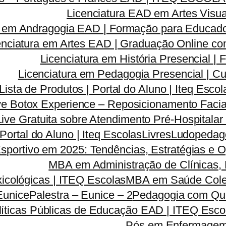
Licenciatura EAD em Artes Visua
a em Andragogia EAD | Formação para Educado
enciatura em Artes EAD | Graduação Online c
Licenciatura em História Presencial 
Licenciatura em Pedagogia Presencial | C
Lista de Produtos | Portal do Aluno | Iteq Escol
ve Botox Experience – Reposicionamento Facia
Live Gratuita sobre Atendimento Pré-Hospitala
 Portal do Aluno | Iteq Escolas
Livres
Ludopedago
sportivo em 2025: Tendências, Estratégias e 
MBA em Administração de Clínicas, 
icológicas | ITEQ Escolas
MBA em Saúde Colet
Eunice
Palestra – Eunice – 2
Pedagogia com Qua
líticas Públicas de Educação EAD | ITEQ Esco
Pós em Enfermagem