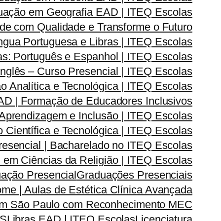
uação em Geografia EAD | ITEQ Escolas
de com Qualidade e Transforme o Futuro
ngua Portuguesa e Libras | ITEQ Escolas
s: Português e Espanhol | ITEQ Escolas
nglês – Curso Presencial | ITEQ Escolas
Analítica e Tecnológica | ITEQ Escolas
D | Formação de Educadores Inclusivos
prendizagem e Inclusão | ITEQ Escolas
ientífica e Tecnológica | ITEQ Escolas
esencial | Bacharelado no ITEQ Escolas
em Ciências da Religião | ITEQ Escolas
ação Presencial
Graduações Presenciais
me | Aulas de Estética Clínica Avançada
 em São Paulo com Reconhecimento MEC
AS
Libras EAD | ITEQ Escolas
Licenciatura