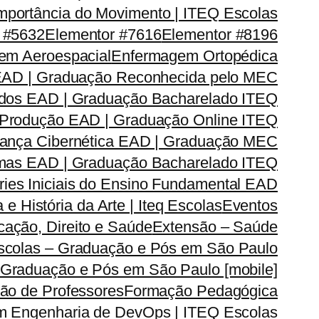
mportância do Movimento | ITEQ Escolas
 #5632
Elementor #7616
Elementor #8196
em Aeroespacial
Enfermagem Ortopédica
EAD | Graduação Reconhecida pelo MEC
dos EAD | Graduação Bacharelado ITEQ
 Produção EAD | Graduação Online ITEQ
rança Cibernética EAD | Graduação MEC
emas EAD | Graduação Bacharelado ITEQ
ries Iniciais do Ensino Fundamental EAD
a e História da Arte | Iteq Escolas
Eventos
ação, Direito e Saúde
Extensão – Saúde
Escolas – Graduação e Pós em São Paulo
 Graduação e Pós em São Paulo [mobile]
ão de Professores
Formação Pedagógica
m Engenharia de DevOps | ITEQ Escolas