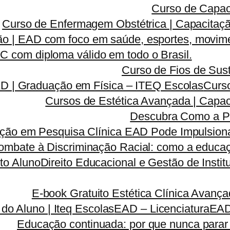
Curso de Capac
Curso de Enfermagem Obstétrica | Capacitaçã
o | EAD com foco em saúde, esportes, movime
 com diploma válido em todo o Brasil.
Curso de Fios de Sust
AD | Graduação em Física – ITEQ Escolas
Curso
Cursos de Estética Avançada | Capa
Descubra Como a P
ão em Pesquisa Clínica EAD Pode Impulsionar
ombate à Discriminação Racial: como a educaç
to Aluno
Direito Educacional e Gestão de Inst
E-book Gratuito Estética Clínica Avanç
 do Aluno | Iteq Escolas
EAD – Licenciatura
EA
Educação continuada: por que nunca parar 