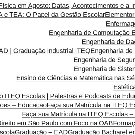
ísica em Agosto: Datas, Acontecimentos e a I
A e TEA: O Papel da Gestão Escolar
Elementor
Enfermag
Engenharia de Computação 
Engenharia de Da
D | Graduação Industrial ITEQ
Engenharia de
Engenharia de Segu
Engenharia de Sist
Ensino de Ciências e Matemática nas Sé
Estétic
 ITEQ Escolas | Palestras e Podcasts de Educ
ões – Educação
Faça sua Matrícula na ITEQ 
Faça sua Matrícula na ITEQ Escolas –
Direito em São Paulo com Foco na OAB
Formaç
scola
Graduação – EAD
Graduação Bacharel e