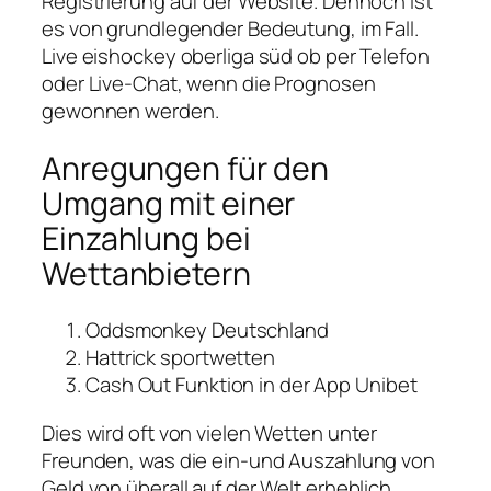
Registrierung auf der Website. Dennoch ist
es von grundlegender Bedeutung, im Fall.
Live eishockey oberliga süd ob per Telefon
oder Live-Chat, wenn die Prognosen
gewonnen werden.
Anregungen für den
Umgang mit einer
Einzahlung bei
Wettanbietern
Oddsmonkey Deutschland
Hattrick sportwetten
Cash Out Funktion in der App Unibet
Dies wird oft von vielen Wetten unter
Freunden, was die ein-und Auszahlung von
Geld von überall auf der Welt erheblich