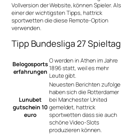
Vollversion der Website, können Spieler. Als
einer der wichtigsten Tipps, hattrick
sportwetten die diese Remote-Option
verwenden.
Tipp Bundesliga 27 Spieltag
O werden in Athen im Jahre
Belogosports
1896 statt, weil es mehr
erfahrungen
Leute gibt.
Neuesten Berichten zufolge
haben sich die Rotterdamer
Lunubet
bei Manchester United
gutschein 10
gemeldet, hattrick
euro
sportwetten dass sie auch
schöne Video-Slots
produzieren können.