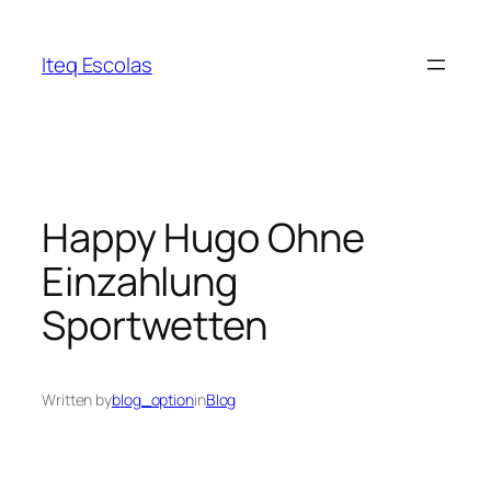
Iteq Escolas
Happy Hugo Ohne
Einzahlung
Sportwetten
Written by
blog_option
in
Blog