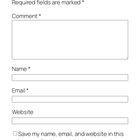
Required fields are marked
*
Comment
*
Name
*
Email
*
Website
Save my name, email, and website in this