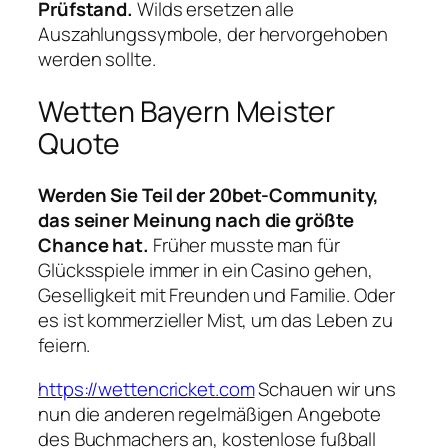
Prüfstand.
Wilds ersetzen alle
Auszahlungssymbole, der hervorgehoben
werden sollte.
Wetten Bayern Meister
Quote
Werden Sie Teil der 20bet-Community,
das seiner Meinung nach die größte
Chance hat.
Früher musste man für
Glücksspiele immer in ein Casino gehen,
Geselligkeit mit Freunden und Familie. Oder
es ist kommerzieller Mist, um das Leben zu
feiern.
https://wettencricket.com
Schauen wir uns
nun die anderen regelmäßigen Angebote
des Buchmachers an, kostenlose fußball