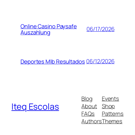
Online Casino Paysafe
06/17/2026
Auszahlung
06/12/2026
Deportes Mlb Resultados
Blog
Events
Iteq Escolas
About
Shop
FAQs
Patterns
Authors
Themes