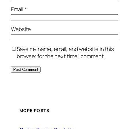
Email
*
Website
Save my name, email, and website in this
browser for the next time I comment.
MORE POSTS