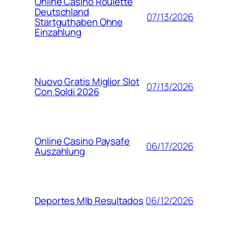
Online Casino Roulette
Deutschland
07/13/2026
Startguthaben Ohne
Einzahlung
Nuovo Gratis Miglior Slot
07/13/2026
Con Soldi 2026
Online Casino Paysafe
06/17/2026
Auszahlung
06/12/2026
Deportes Mlb Resultados