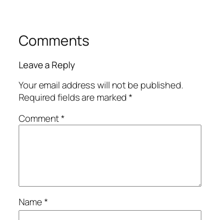
Comments
Leave a Reply
Your email address will not be published.
Required fields are marked
*
Comment
*
Name
*